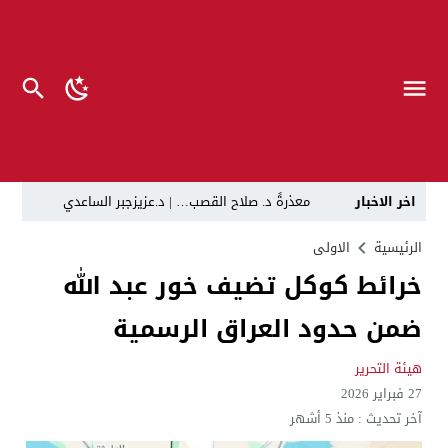
اخر الاخبار
معذرةً د. صلاح القصب… | د.عزيزجبر الساعدي
في لقاء يجمع صانع المحتوى العراقي علي عادل مع الدبلوماسي الأمريكي السابق جوي هود (Joey Hood)، السفير الأمريكي السابق لدى تونس،
الرئيسية
الاولى
خرائط كوكل تضيف خور عبد الله
العراق: لا تهديد على الحدود مع سوريا وتحركات القوات ا
ضمن حدود العراق الرسمية
بينهم ضابطان.. توقيف أربعة منتسبين بشرطة النجف بت
نفوق جماعي”.. تحذير من كارثة بيئية تهدد أهوار الجنوب
هيئة التحرير
27 فبراير 2026
الإطاحة بمتهم وفق المادة 4 إرهاب بعد استدراجه من خارج العراق
آخر تحديث :
منذ 5 أشهر
لن ننتظر الموازنات.. وزير الصحة يمنح أولوية العقود للشر