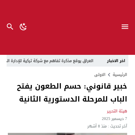
اخر الاخبار
العراق يوقع مذكرة تفاهم مع شركة تركية للإدارة الذكية 
الزيدي يفتش سيارات الشرطة والحشد ويلغي الطريق الع
الرئيسية
الاولى
خبير قانوني: حسم الطعون يفتح
في ظل الازمة المالية الخانقة .. إدارة الدولة تتفق على تسمية 4 نواب لرئيس الوزراء, المندلاوي والخزعلي وتمي
الباب للمرحلة الدستورية الثانية
تفكيك الفصائل العراقية “محوري” لواشنطن والصدام غير
قبل أن تبدأ القرعة.. الحج تحسم الجدل وتكشف موعد الإ
هيئة التحرير
7 ديسمبر 2025
10 آلاف طن من النفايات يومياً.. بغداد تتجه للخصخصة وتحويل المخلفات إلى طاقة
آخر تحديث :
منذ 8 أشهر