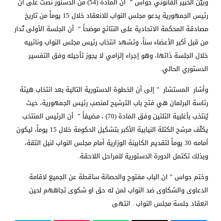
وبيّن الخبير القانوني حواس ” أن المادة (54) من الدستور نصت على أن
رئيس الجمهورية يدعو مجلس النواب للانعقاد خلال 15 يوماً من تاريخ
مصادقة المحكمة الاتحادية على النتائج موضحاً ” أن الجلسة الأولى تُدار
من قبل أكبر الأعضاء سناً، وتشهد انتخاب رئيس مجلس النواب ونائبيه
خلال الجلسة ذاتها، وهو إجراء إلزامي لا يجوز تأجيله وفق التفسير
الدستوري الحالي.
وأشار المستشار ” إلى أن الخطوة الدستورية التالية بعد انتخاب هيئة
رئاسة البرلمان هي فتح باب الترشيح لمنصب رئيس الجمهورية، حيث
يُنتخب بأغلبية الثلثين وفق المادة (70) ، مضيفاً ” أن الرئيس المنتخب
يكلّف مرشح الكتلة النيابية الأكبر بتشكيل الحكومة خلال 15 يوماً، ليكون
أمامه 30 يوماً لتقديم الكابينة الوزارية أمام مجلس النواب لنيل الثقة،
وبذلك تكتمل الدورة الدستورية للمراحل اللاحقة.
وختم حواس ” ان الباب مفتوح والحصانة ساقطة عن الجميع لاقامة
الدعاوى والشكاوى ضد النواب لمن له حق او شكوى تجاههم لحين
انعقاد جلسة مجلس النواب . انتهى