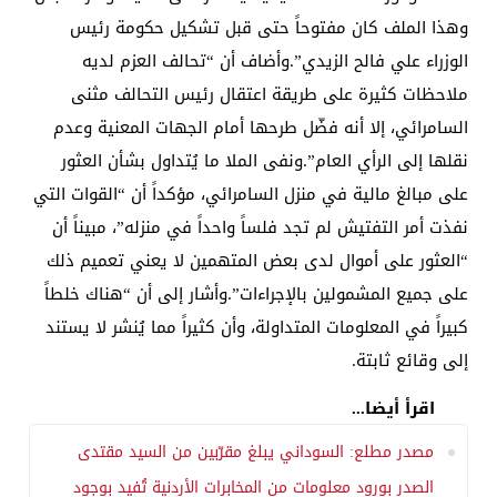
وهذا الملف كان مفتوحاً حتى قبل تشكيل حكومة رئيس
الوزراء علي فالح الزيدي”.وأضاف أن “تحالف العزم لديه
ملاحظات كثيرة على طريقة اعتقال رئيس التحالف مثنى
السامرائي، إلا أنه فضّل طرحها أمام الجهات المعنية وعدم
نقلها إلى الرأي العام”.ونفى الملا ما يُتداول بشأن العثور
على مبالغ مالية في منزل السامرائي، مؤكداً أن “القوات التي
نفذت أمر التفتيش لم تجد فلساً واحداً في منزله”، مبيناً أن
“العثور على أموال لدى بعض المتهمين لا يعني تعميم ذلك
على جميع المشمولين بالإجراءات”.وأشار إلى أن “هناك خلطاً
كبيراً في المعلومات المتداولة، وأن كثيراً مما يُنشر لا يستند
إلى وقائع ثابتة.
اقرأ أيضا...
مصدر مطلع: السوداني يبلغ مقرّبين من السيد مقتدى
الصدر بورود معلومات من المخابرات الأردنية تُفيد بوجود