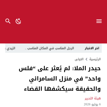
اخر الاخبار
الرجل المناسب في المكان المناسب ..
الزيدي يكلّ
قراءة نقدية في مرثية الوصل للكاتب عباس الزركاني….. د
الرئيسية
الاولى
حيدر الملا: لم يُعثر على “فلس
تحت عنوان “أقلام للمأجورين وسقوط في فخ الإفلاس الإع
واحد” في منزل السامرائي
في لقاء يجمع صانع المحتوى العراقي علي عادل مع الدبلوماسي الأمريكي السابق جوي هود (Joey Hood)، السفير الأمريكي السابق لدى تونس،
العراق: لا تهديد على الحدود مع سوريا وتحركات القوات ا
والحقيقة سيكشفها القضاء
بينهم ضابطان.. توقيف أربعة منتسبين بشرطة النجف بت
هيئة التحرير
نفوق جماعي”.. تحذير من كارثة بيئية تهدد أهوار الجنوب
6 يوليو 2026