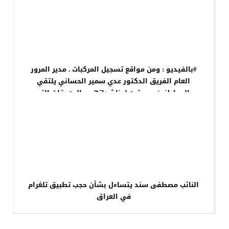
#بالفيديو : ومن مواقع تسجيل المركبات . مدير المرور
العام الفريق الدكتور عدي سمير الحساني يلتقي
بالمواطنين ويستمع لمناشداتهم والمعوقات التي
تواجههم مؤكدا ان من اوليويات واجباتنا ان نكون على
مسافه واحده من الجميع .
النائب مصطفى سند يتساءل بشأن حجب تطبيق تلغرام
في العراق