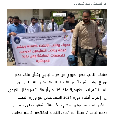
آخر تحديث :
منذ شهرين
كشف النائب مضر الكروي عن حراك نيابي بشأن ملف عدم
توزيع رواتب شريحة من الأطباء المتعاقدين العاملين في
المستشفيات الحكومية منذ أكثر من أربعة أشهر.وقال الكروي
إن “إضراب أطباء دورة 2024 المتعاقدين مع وزارة الصحة،
والذين لم يتسلموا رواتبهم منذ أربعة أشهر، حظي بتفاعل
ودعم نيابي”، مبيناً أنه “جرى التحرك لمفاتحة رئاسة مجلس