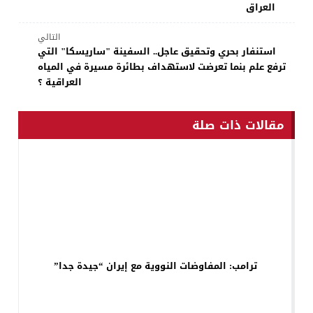
العراق
التالي
استنفار بحري وتحقيق عاجل.. السفينة "ساريسكا" التي
ترفع علم بنما تعرضت لاستهداف بطائرة مسيرة في المياه
العراقية ؟
مقالات ذات صلة
ترامب: المفاوضات النووية مع إيران “جيدة جدا”