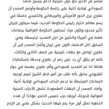
مباشر من الأخير نحو دول خليجية لدعم ترشيح محمد
السوداني لولاية ثانية على رئاسة الحكومة.وأوضح المصدر أن
علاوي يرى الدور الأمريكي والبريطاني والخليجي حاسمًا في
رسم معالم اختيار رئيس الحكومة الجديد، فيما سيكون لإيران
تأثير محدود.ولأول مرة، تستعين الحكومة العراقية بجماعات
ضغط في أمريكا والخليج من اجل التمديد لرئيسها، وفي
السابق كان الاعتماد الأول على ايران.وأشار المصدر إلى أن
علاوي تواصل مع جهات خليجية من الصف الثاني والثالث،
لكنه لم يتلقَ أي رد، على رغم ان علاوي وعدها باستثمارات
هائلة اذا تم التمديد للسوداني.وأقر علاوي بنفسه في حوار
تلفزيوني سابق بأنه طلب من أمير قطر الشيخ تميم توجيه
الجماعات المرتبطة به لدعم انتخاب السوداني لولاية ثانية
.وأفاد المصدر أن الجهات المقصودة تشمل الأحزاب السنية
الموالية للدوحة، أبرزها حزب خميس الخنجر، مؤكدًا أن هذه
الخطوة تمثل أول مرة يتم فيها الحديث بشكل علني عن الزخم