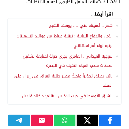
اللافت للاستعانة بالعامل الخارجي لحسم الانتخابات.
اقرأ أيضا...
شعر .. أعفيتك عني …. يوسف الشيخ
الأمن والدفاع النيابية : ترقية ضباط من مواليد التسعينات
لرتبة لواء أمر استثنائي
بتوجيه العيداني.. العامري يجري جولة لمتابعة تشغيل
محطات سحب المياه الثقيلة في البصرة
نائب يطلق تحذيراً عاجلاً: مصير طلبة العراق في إيران على
المحك
الشرق الأوسط في حرب الآخرين | بقلم: د.خالد قنديل