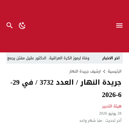
اخر الاخبار
وفاءً لرموز الكرة العراقية.. الدكتور عقيل مفتن يجمع
رئيس الوزراء يوجه بتعطيل الدوام الرسمي في المؤسسات ا
الرئيسية
ارشيف جريدة النهار
جريدة النهار / العدد 3732 / في 29-
د. حسن جمعة يهنئ الأستاذ كريم حمادي برئاسة نادي الك
6-2026
خلية الإعلام الأمني: الحكومة ماضية في حصر السلاح بيد
الرجل المناسب في المكان المناسب ..
الزيدي يكلّ
هيئة التحرير
28 يونيو 2026
قراءة نقدية في مرثية الوصل للكاتب عباس الزركاني….. د
آخر تحديث :
منذ شهر واحد
تحت عنوان “أقلام للمأجورين وسقوط في فخ الإفلاس الإع