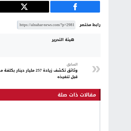
رابط مختصر
هيئة التحرير
السابق
وثائق تكشف زيادة 257 مليار د
قبل تنفيذه
مقالات ذات صلة