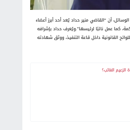
وسائل، أن “القاضي منير حداد يُعد أحد أبرز أعضاء
ة، كما عمل نائبًا لرئيسها”.ويُعرف حداد بإشرافه
اقي الأسبق صدام حسين أواخر عام 2006، حيث تلا حكم الإعدام واللوائح القانونية داخل قاعة التنفيذ، ووثق شهادته
الزعيم الغائب؟