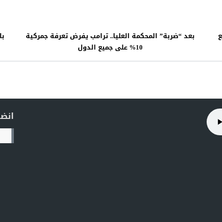
ع
بعد “ضربة” المحكمة العليا.. ترامب يفرض تعرفة جمركية
با
10% على جميع الدول
انضم