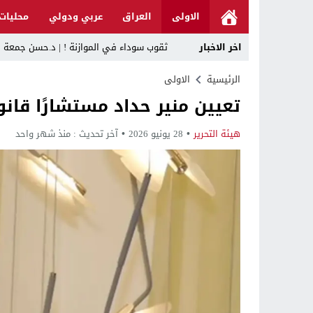
الاولى
العراق
عربي ودولي
محليات
اخر الاخبار
ثقوب سوداء في الموازنة ! | د.حسن جمعة
وفاءً لرموز الكرة العراقية.. الدكتور عقي
الرئيسية
الاولى
تعيين منير حداد مستشارًا قانو
رئيس الوزراء يوجه بتعطيل الدوام الرسمي في
د. حسن جمعة يهنئ الأستاذ كريم حمادي برئا
هيئة التحرير
28 يونيو 2026
آخر تحديث :
منذ شهر واحد
خلية الإعلام الأمني: الحكومة ماضية في حص
الرجل المناسب في المكان المناسب ..
قراءة نقدية في مرثية الوصل للكاتب عباس ا