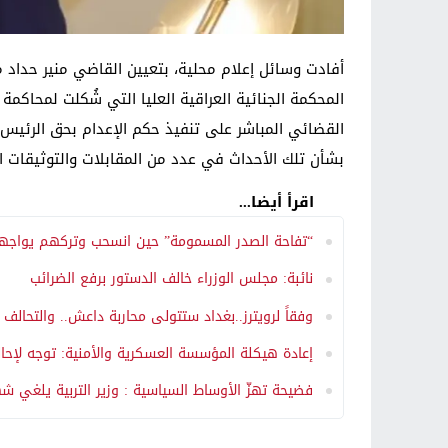
أفادت وسائل إعلام محلية، بتعيين القاضي منير حداد مس
المحكمة الجنائية العراقية العليا التي شُكلت لمحاكمة
بشأن تلك الأحداث في عدد من المقابلات والتوثيقات ا
اقرأ أيضا...
“تفاحة الصدر المسمومة” حين انسحب وتركهم يواجهون
نائبة: مجلس الوزراء خالف الدستور برفع الضرائب
وفقاً لرويترز..بغداد ستتولى محاربة داعش.. والتحا
إعادة هيكلة المؤسسة العسكرية والأمنية: توجه لإحالة 50 ضابطاً برتبة فريق إلى التقاعد وتمكين القيادات ا
فضيحة تهزّ الأوساط السياسية : وزير التربية يلغي شه