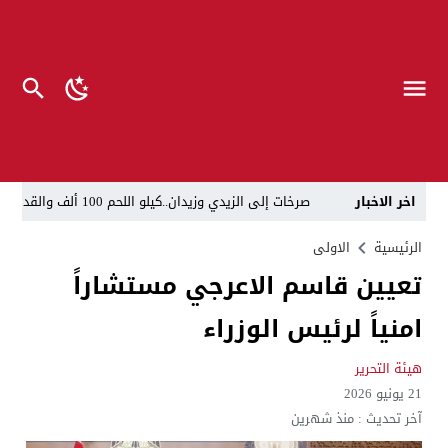
اخر الاخبار
صرخات إلى الزيدي وزيدان..كيلو اللحم 100 ألف والقداحة 5 آلاف في سجون العراق.. تظاهرة العوائل وسط بغداد
الناطق العسكري لا يزعل من أبو فدك.. اللواء النعمان: 
الرئيسية
الاولى
تعيين قاسم الاعرجي مستشاراً
“لحين تسمية وزرائها”..الزيدي يوجه وكلاء الوزارات الشا
امنياً لرئيس الوزراء
مسيّرات إيرانية تستهدف مقرات حزب معارض كردي قرب ا
القضاء يطيح بموظفين ومعقبين في بلدية الناصرية بحوزت
هيئة التحرير
21 يونيو 2026
الإعلام والاتصالات تتوعد بإجراءات قانونية: لا وكيل رسم
آخر تحديث :
منذ شهرين
ذي قار.. انطلاق عملية لاعتقال أكثر من 20 شخصاً في البلدية والتسجيل العقاري