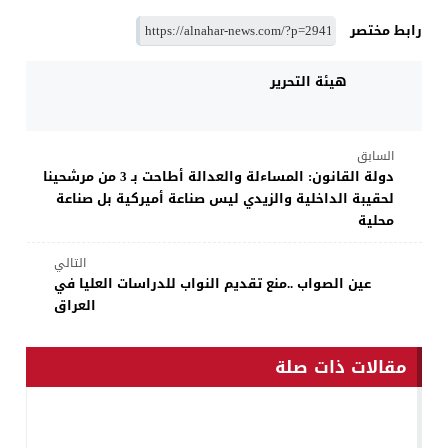
رابط مختصر
هيئة التحرير
السابق
دولة القانون: المساءلة والعدالة أطاحت بـ 3 من مرشحينا
لحقيبة الداخلية والزيدي ليس صناعة أميركية بل صناعة
محلية
التالي
عين الصواب ..منع تقديم النواب للدراسات العليا في
العراق
مقالات ذات صلة