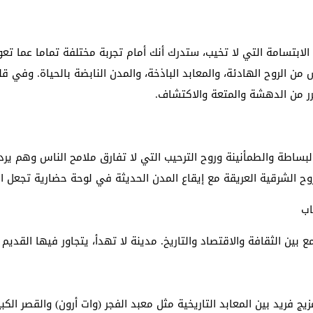
لابتسامة التي لا تخيب، ستدرك أنك أمام تجربة مختلفة تماما عما تعود
 الروح الهادئة، والمعابد الباذخة، والمدن النابضة بالحياة. وفي قل
كرر من الدهشة والمتعة والاكتشاف.
ساطة والطمأنينة وروح الترحيب التي لا تفارق ملامح الناس وهم يردد
ح الشرقية العريقة مع إيقاع المدن الحديثة في لوحة حضارية تجعل ال
اب
 بين الثقافة والاقتصاد والتاريخ. مدينة لا تهدأ، يتجاور فيها القديم 
زيج فريد بين المعابد التاريخية مثل معبد الفجر (وات أرون) والقصر الكب