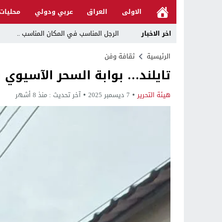
الاولى
العراق
عربي ودولي
محليات
اخر الاخبار
الرجل المناسب في المكان المناسب ..
قراءة نقدية في مرثية الوصل للكاتب عباس ا
الرئيسية
ثقافة وفن
تايلند… بوابة السحر الآسيوي وب
تحت عنوان “أقلام للمأجورين وسقوط في فخ 
في لقاء يجمع صانع المحتوى العراقي علي عادل مع الدبلوماسي الأمريكي السابق جوي هود (Joey Hood)، السف
هيئة التحرير
7 ديسمبر 2025
آخر تحديث :
منذ 8 أشهر
العراق: لا تهديد على الحدود مع سوريا وتحر
بينهم ضابطان.. توقيف أربعة منتسبين بشر
نفوق جماعي”.. تحذير من كارثة بيئية تهدد 