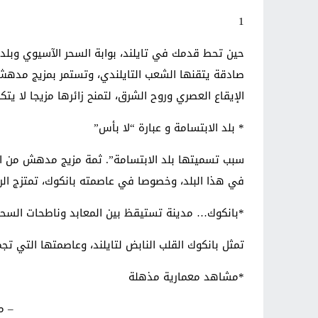
1
حين تحط قدمك في تايلند، بوابة السحر الآسيوي وبلد ا
صادقة يتقنها الشعب التايلندي، وتستمر بمزيج مدهش من
الإيقاع العصري وروح الشرق، لتمنح زائرها مزيجا لا يت
* بلد الابتسامة و عبارة “لا بأس”
سبب تسميتها بلد الابتسامة”. ثمة مزيج مدهش من الب
في هذا البلد، وخصوصا في عاصمته بانكوك، تمتزج الرو
*بانكوك… مدينة تستيقظ بين المعابد وناطحات السح
تمثل بانكوك القلب النابض لتايلند، وعاصمتها التي تجمع
*مشاهد معمارية مذهلة
– م