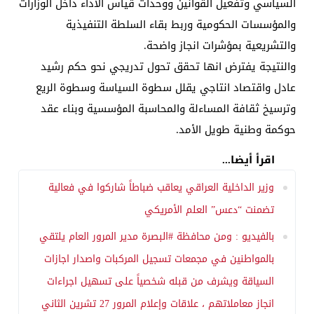
السياسي وتفعيل القوانين ووحدات قياس الاداء داخل الوزارات
والمؤسسات الحكومية وربط بقاء السلطة التنفيذية
والتشريعية بمؤشرات انجاز واضحة.
والنتيجة يفترض انها تحقق تحول تدريجي نحو حكم رشيد
عادل واقتصاد انتاجي يقلل سطوة السياسة وسطوة الريع
وترسيخ ثقافة المساءلة والمحاسبة المؤسسية وبناء عقد
حوكمة وطنية طويل الأمد.
اقرأ أيضا...
وزير الداخلية العراقي يعاقب ضباطاً شاركوا في فعالية
تضمنت “دعس” العلم الأمريكي
بالفيديو : ومن محافظة #البصرة مدير المرور العام يلتقي
بالمواطنين في مجمعات تسجيل المركبات واصدار اجازات
السياقة ويشرف من قبله شخصياً على تسهيل اجراءات
انجاز معاملاتهم ، علاقات وإعلام المرور 27 تشرين الثاني