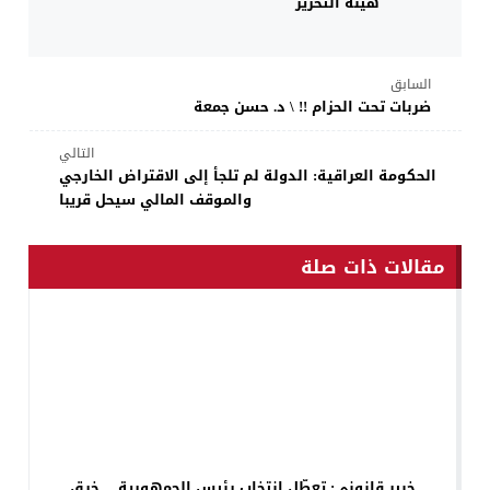
هيئة التحرير
السابق
ضربات تحت الحزام !! \ د. حسن جمعة
التالي
الحكومة العراقية: الدولة لم تلجأ إلى الاقتراض الخارجي
والموقف المالي سيحل قريبا
مقالات ذات صلة
خبير قانوني: تعطّل انتخاب رئيس الجمهورية… خرق