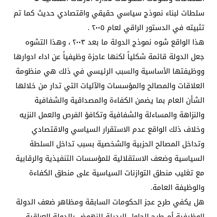
سلطات لبناء نموذج سياسي حقيقي واقتصادي حديث كما تم
تثبيته في الدستور الراقي لعام ٢٠٠٥ .
هذا الواقع شوه نموذج الدولة ما بعد ٢٠٠٣ ، وهذا التشوه
جعل الدولة قائمة شكلياً لكنها عاجزة وظيفياً عن اداء ادوارها
ووظيفتها الأساسية والسبب الرئيسي في ذلك هي منظومة
العلاقات والمصالح والمؤسسات والآليات التي تدار من خلالها
الشأن العام بما يضمن الكفاءة والمصداقية والشفافية
والنزاهة والمساءلة والشفافية وتكافؤ الفرص والعمل النزيه
وخلاف ذلك الواقع عدم الاستقرار السياسي والاقتصادي
وتداخل المصالح الحزبية والشخصية بسبب تداخل السلطة
السياسية وضعف الاستقلالية للمؤسسات التنفيذية والرقابية
مع تغليب منطق التوازنات السياسية على منطق الكفاءة
والوظيفة العامة.
هل يكفي طرح عجز الحكومات السابقة ومظاهر ضعف الدولة
الوظيفية أم طرح الحلول البديلة للنهوض بالدولة العراقية