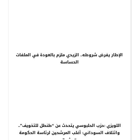
الإطار يفرض شروطه.. الزيدي ملزم بالعودة في الملفات
الحساسة
اللويزي :حزب الحلبوسي يتحدث عن “طنطل للتخويف”..
وائتلاف السوداني: أغلب المرشحين لرئاسة الحكومة
“حشو”