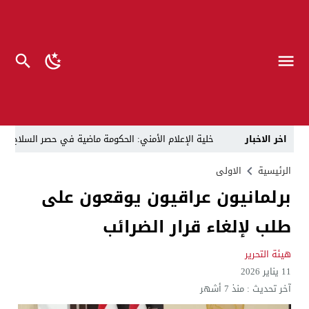
اخر الاخبار
خلية الإعلام الأمني: الحكومة ماضية في حصر السلاح بيد
الرجل المناسب في المكان المناسب ..
الزيدي يكلّ
الرئيسية
الاولى
برلمانيون عراقيون يوقعون على
قراءة نقدية في مرثية الوصل للكاتب عباس الزركاني….. د
طلب لإلغاء قرار الضرائب
تحت عنوان “أقلام للمأجورين وسقوط في فخ الإفلاس الإع
في لقاء يجمع صانع المحتوى العراقي علي عادل مع الدبلوماسي الأمريكي السابق جوي هود (Joey Hood)، السفير الأمريكي السابق لدى تونس،
هيئة التحرير
11 يناير 2026
العراق: لا تهديد على الحدود مع سوريا وتحركات القوات ا
آخر تحديث :
منذ 7 أشهر
بينهم ضابطان.. توقيف أربعة منتسبين بشرطة النجف بت