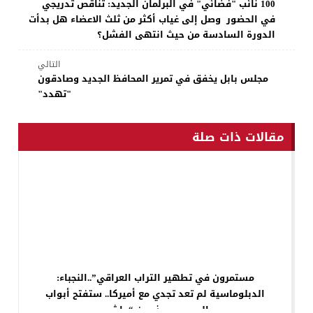
100 نائب "فضائي" في البرلمان الجديد: تناقص تدريجي
في الحضور وصل إلى غياب أكثر من ثلث الاعضاء هل بدأت
الدورة السادسة من حيث انتهى الفشل؟
التالي
مجلس بابل يخفق في تمرير المحافظ الجديد وصادقون
"تهدد"
مقالات ذات صلة
مستمرون في تطهير التراب العراقي”..النجباء:
الدبلوماسية لم تعد تجدي مع أميركا.. ستفتح أبواب
الجحيم ويحذر من “واشي