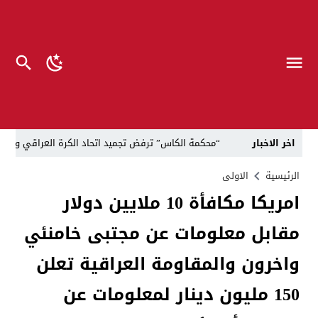
اخر الاخبار
“محكمة الكاس” ترفض تجميد اتحاد الكرة العراقي وتدح
*حملة الاستهداف الفاشلة… دليل أن القلم أوجعكم* 
الرئيسية
الاولى
امريكا مكافأة 10 ملايين دولار
صرخات إلى الزيدي وزيدان..كيلو اللحم 100 ألف والقداحة 5 آلاف في سجون العراق.. تظاهرة العوائل وسط بغداد
مقابل معلومات عن مجتبى خامنئي
الناطق العسكري لا يزعل من أبو فدك.. اللواء النعمان: 
“لحين تسمية وزرائها”..الزيدي يوجه وكلاء الوزارات الشا
واخرون والمقاومة العراقية تعلن
مسيّرات إيرانية تستهدف مقرات حزب معارض كردي قرب ا
150 مليون دينار لمعلومات عن
القضاء يطيح بموظفين ومعقبين في بلدية الناصرية بحوزت