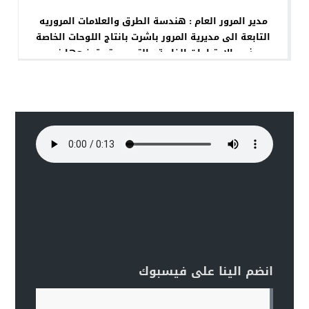
مدير المرور العام : هندسة الطرق والعلامات المروريه
التابعة الى مديرية المرور باشرت بانتاج اللوحات الخاصة
بذوي الاحتياجات الخاصة والتي سيتم توزيعها في
الاماكن المخصصة في بغداد والمحافظات لهذه الشريحة
المهمه من ابناء شعبنا العراقي العزيز
انضم الينا على فيسبوك