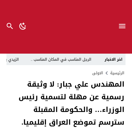
اخر الاخبار
الرجل المناسب في المكان المناسب ..
الزيدي يكلّ
قراءة نقدية في مرثية الوصل للكاتب عباس الزركاني….. د
الرئيسية
الاولى
المهندس علي جبار: لا وثيقة
تحت عنوان “أقلام للمأجورين وسقوط في فخ الإفلاس الإع
رسمية عن مهلة لتسمية رئيس
في لقاء يجمع صانع المحتوى العراقي علي عادل مع الدبلوماسي الأمريكي السابق جوي هود (Joey Hood)، السفير الأمريكي السابق لدى تونس،
العراق: لا تهديد على الحدود مع سوريا وتحركات القوات ا
الوزراء… والحكومة المقبلة
بينهم ضابطان.. توقيف أربعة منتسبين بشرطة النجف بت
سترسم تموضع العراق إقليميا.
نفوق جماعي”.. تحذير من كارثة بيئية تهدد أهوار الجنوب