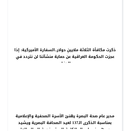
ذكرت مكافأة الثلاثة ملايينِ دولار..السفارة الأميركية: إذا
عجزت الحكومة العراقية عن حماية منشآتنا لن نتردد في
الدفاع
مدير عام صحة البصرة يهنئ الأسرة الصحفية والإعلامية
بمناسبة الذكرى الـ137 لعيد الصحافة البصرية ويشيد
بدورهم في إيصال الكلمة الحرة وخدمة الصالح العام