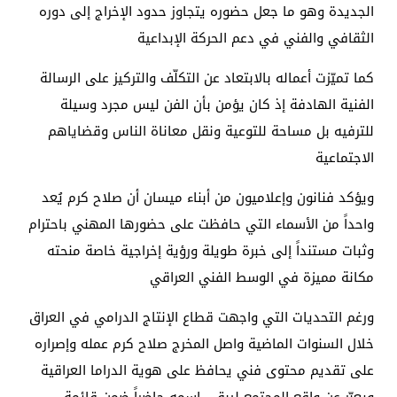
الجديدة وهو ما جعل حضوره يتجاوز حدود الإخراج إلى دوره
الثقافي والفني في دعم الحركة الإبداعية
كما تميّزت أعماله بالابتعاد عن التكلّف والتركيز على الرسالة
الفنية الهادفة إذ كان يؤمن بأن الفن ليس مجرد وسيلة
للترفيه بل مساحة للتوعية ونقل معاناة الناس وقضاياهم
الاجتماعية
ويؤكد فنانون وإعلاميون من أبناء ميسان أن صلاح كرم يُعد
واحداً من الأسماء التي حافظت على حضورها المهني باحترام
وثبات مستنداً إلى خبرة طويلة ورؤية إخراجية خاصة منحته
مكانة مميزة في الوسط الفني العراقي
ورغم التحديات التي واجهت قطاع الإنتاج الدرامي في العراق
خلال السنوات الماضية واصل المخرج صلاح كرم عمله وإصراره
على تقديم محتوى فني يحافظ على هوية الدراما العراقية
ويعبّر عن واقع المجتمع ليبقى اسمه حاضراً ضمن قائمة