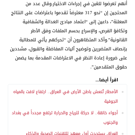
أنهم تعرضوا للغبن في إجراءات الاختيار.وقال عدد من
المحتجين إن “نحو 317 معترضاً تقدموا باعتراضات على النتائج
المعلنة”، داعين إلى “اعتماد مبادئ العدالة والشفافية
وتكافؤ الفرص، والإسراع بحسم الملفات وفق الأطر
القانونية”.وأكد المتظاهرون أن “تحركهم يأتي للمطالبة
بإنصاف المتضررين وتوضيح آليات المفاضلة والقبول، مشددين
على ضرورة إعادة النظر في الاعتراضات المقدمة بما يضمن
حقوق المتقدمين”.
اقرأ أيضا...
الأمطار تُنعش باطن الأرض في العراق.. ارتفاع لافت بالمياه
الجوفية
أجواء خانقة.. لا حركة للرياح والحرارة ترتفع مجدداً في بغداد
والجنوب
العراق يستحدث أول معهد للتقنيات الصحية والذكاء