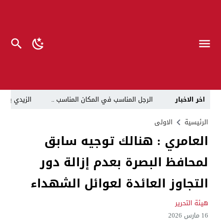
اخر الاخبار
الرجل المناسب في المكان المناسب ..
الزيدي يكلّ
قراءة نقدية في مرثية الوصل للكاتب عباس الزركاني….. د
الرئيسية
الاولى
العامري : هنالك توجيه سابق
تحت عنوان “أقلام للمأجورين وسقوط في فخ الإفلاس الإع
لمحافظ البصرة بعدم إزالة دور
في لقاء يجمع صانع المحتوى العراقي علي عادل مع الدبلوماسي الأمريكي السابق جوي هود (Joey Hood)، السفير الأمريكي السابق لدى تونس،
العراق: لا تهديد على الحدود مع سوريا وتحركات القوات ا
التجاوز العائدة لعوائل الشهداء
بينهم ضابطان.. توقيف أربعة منتسبين بشرطة النجف بت
هيئة التحرير
نفوق جماعي”.. تحذير من كارثة بيئية تهدد أهوار الجنوب
16 مارس 2026