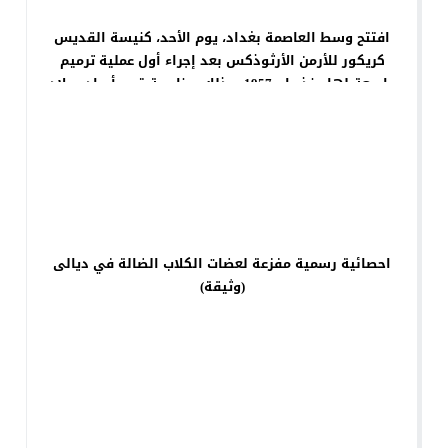
افتتح وسط العاصمة بغداد، يوم الأحد، كنيسة القديس
كريكور للأرمن الأرثوذكس بعد إجراء أول عملية ترميم
واسعة لها منذ عام 1957، وذلك بمناسبة قرب أعياد ميلاد
السيد المسيح.
احصائية رسمية مفزعة لعضات الكلاب الضالة في ديالى
(وثيقة)