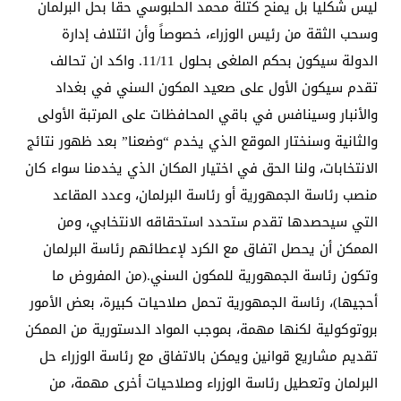
ليس شكلياً بل يمنح كتلة محمد الحلبوسي حقاً بحل البرلمان
وسحب الثقة من رئيس الوزراء، خصوصاً وأن ائتلاف إدارة
الدولة سيكون بحكم الملغى بحلول 11/11. واكد ان تحالف
تقدم سيكون الأول على صعيد المكون السني في بغداد
والأنبار وسينافس في باقي المحافظات على المرتبة الأولى
والثانية وسنختار الموقع الذي يخدم “وضعنا” بعد ظهور نتائج
الانتخابات، ولنا الحق في اختيار المكان الذي يخدمنا سواء كان
منصب رئاسة الجمهورية أو رئاسة البرلمان، وعدد المقاعد
التي سيحصدها تقدم ستحدد استحقاقه الانتخابي، ومن
الممكن أن يحصل اتفاق مع الكرد لإعطائهم رئاسة البرلمان
وتكون رئاسة الجمهورية للمكون السني.(من المفروض ما
أحجيها)، رئاسة الجمهورية تحمل صلاحيات كبيرة، بعض الأمور
بروتوكولية لكنها مهمة، بموجب المواد الدستورية من الممكن
تقديم مشاريع قوانين ويمكن بالاتفاق مع رئاسة الوزراء حل
البرلمان وتعطيل رئاسة الوزراء وصلاحيات أخرى مهمة، من