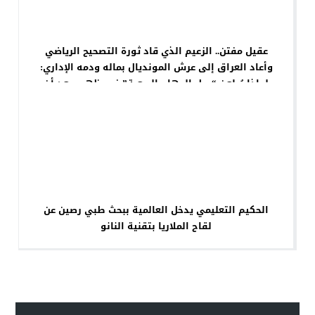
عقيل مفتن.. الزعيم الذي قاد ثورة التصحيح الرياضي
وأعاد العراق إلى عرش المونديال بماله ودمه الإداري:
لماذا يُطعن “رجل المهام الصعبة” في ظهره بعد أن
أهدى الوطن أغلى بطاقة تأهل في تاريخنا الحديث؟
الحكيم التعليمي يدخل العالمية ببحث طبي رصين عن
لقاح الملاريا بتقنية النانو