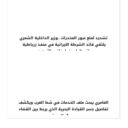
تشديد لمنع عبور المخدرات ..وزير الداخلية الشمري
يلتقي قائد الشرطة الايرانية في منفذ زرباطية
لتسهيل دخول زائري الأربعين
العامري يبحث ملف الخدمات في شط العرب ويكشف
تفاصيل جسر القيادة البحرية الذي يربط بين القضاء
ومركز البصرة