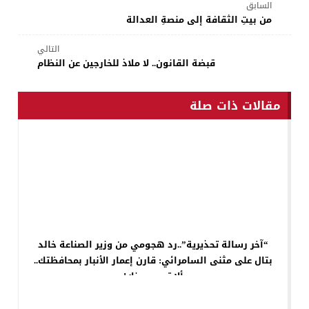
السابق
من بيتِ الثقافة إلى منصةِ العدالة
التالي
قبضة القانون.. لا ملاذ للخارجين عن النظام
مقالات ذات صلة
“آخر رسالة تحذيرية”..رد هجومي من وزير الصناعة خالد
بتال على مثنى السامرائي: قارن إعمار الأنبار بمحافظتك..
ألا ترى عيونك!