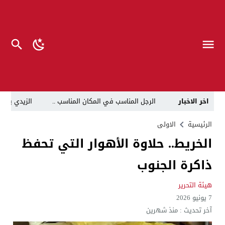
اخر الاخبار
الرجل المناسب في المكان المناسب ..
الزيدي يكلّ
قراءة نقدية في مرثية الوصل للكاتب عباس الزركاني….. د
الرئيسية
الاولى
الخريط.. حلاوة الأهوار التي تحفظ
تحت عنوان “أقلام للمأجورين وسقوط في فخ الإفلاس الإع
ذاكرة الجنوب
في لقاء يجمع صانع المحتوى العراقي علي عادل مع الدبلوماسي الأمريكي السابق جوي هود (Joey Hood)، السفير الأمريكي السابق لدى تونس،
العراق: لا تهديد على الحدود مع سوريا وتحركات القوات ا
هيئة التحرير
7 يونيو 2026
بينهم ضابطان.. توقيف أربعة منتسبين بشرطة النجف بت
آخر تحديث :
منذ شهرين
نفوق جماعي”.. تحذير من كارثة بيئية تهدد أهوار الجنوب