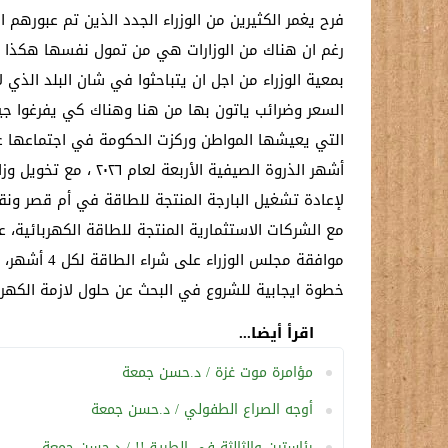
فرح يغمر الكثيرين من الوزراء الجدد الذين تم عبورهم
رغم ان هناك من الوزارات هي من تمول نفسها هكذا الم
بمعية الوزراء من اجل ان يتباحثوا في شان البلد ال
السعر وضرائب ياتون بها من هنا وهناك كي يفرغوا ج
التي يعيشها المواطن وركزت الحكومة في اجتماعها على
أشهر الذروة الصيفي
لإعادة تشغيل البارجة المنتجة للطاقة في أم قصر ونقله
مع الشركات الاستثمارية المنتجة للطاقة الكهربائية،
موافقة مجل
خطوة ايجابية للشروع في البحث عن حلول لازمة الكهر
اقرأ أيضا...
مؤامرة موت غزة / د.حسن جمعة
أوجه الصراع الطفولي / د.حسن جمعة
رئاستين والثالثة في الطريق!! / د.حسن جمعة