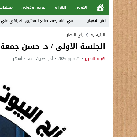
الاولى
العراق
عربي ودولي
محليات
اخر الاخبار
في لقاء يجمع صانع المحتوى العراقي علي عادل مع الدبلوماسي الأمريكي السابق جوي هود (Joey Hood)، السف
العراق: لا تهديد على الحدود مع سوريا وتحر
الرئيسية
رأي النهار
الجلسة الأولى / د. حسن جمعة
بينهم ضابطان.. توقيف أربعة منتسبين بشر
نفوق جماعي”.. تحذير من كارثة بيئية تهدد 
هيئة التحرير
21 مايو 2026
آخر تحديث :
منذ 3 أشهر
الإطاحة بمتهم وفق المادة 4 إرهاب بعد استدراجه من خارج العراق
لن ننتظر الموازنات.. وزير الصحة يمنح أولوية
العلاج بعد المرض مكلف”..رئيس الوزراء لديوان 