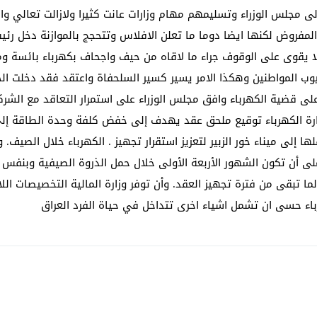
 الى مجلس الوزراء وتسليمهم مهام وزارات عانت كثيرا ولازالت تعالي 
فروض لكنها ايضا دوما ما تعلن الافلاس وتتحجج بالموازنة دخل رئيس
ذي لا يقوى على الوقوف جراء ما لاقاه من حيف واجحاف بكهرباء بائسة
يوب المواطنين وهكذا الامر يسير كسير السلحفاة واعتقد فقد دخلت 
 قضية الكهرباء وافق مجلس الوزراء على استمرار التعاقد مع الشركات
ة الأربعة لعام ٢٠٢٦ ، مع تخويل وزارة الكهرباء توقيع ملحق عقد يهدف إلى خفض كلفة وحد
ا إلى ميناء خور الزبير لتعزيز استقرار تجهيز . الكهرباء خلال الصيف.
 على أن تكون الشهور الأربعة الأولى خلال حمل الذروة الصيفية وبنفس
س الوزراء على شراء الطاقة لكل 4 أشهر، لما تبقى من فترة تجهيز العقد. وأن توفر وزارة المالي
باء حسى ان تشمل اشياء اخرى تتداخل في حياة الفرد العراق