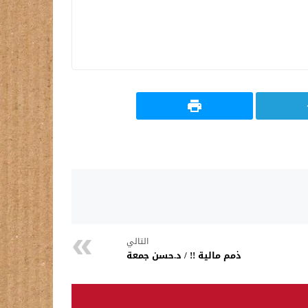
التالي
ذمم مالية !! / د.حسن جمعة