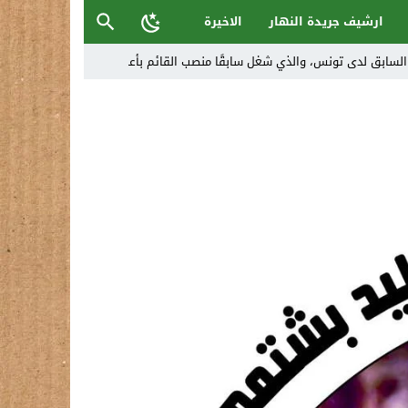
ارشيف جريدة النهار
الاخيرة
ل تغرق قرى شمال نينوى والأهالي يستغيثون
 تراكم أخطاء الإدارة والفساد
حية وتدعو إلى تحري الدقة