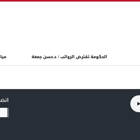
الحكومة تقترض الرواتب / د.حسن جمعة
مياه
انضم