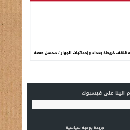
 قلقة.. خريطة بغداد وإحداثيات الجوار / د.حسن جمعة
 الينا على فيسبوك
جريدة يومية سياسية