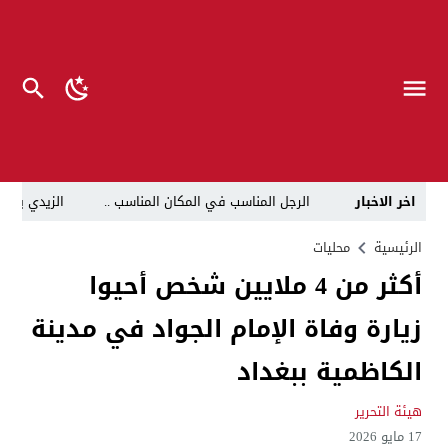
اخر الاخبار
الرجل المناسب في المكان المناسب ..
الزيدي يكلّ
قراءة نقدية في مرثية الوصل للكاتب عباس الزركاني….. د
الرئيسية
محليات
أكثر من 4 ملايين شخص أحيوا
تحت عنوان “أقلام للمأجورين وسقوط في فخ الإفلاس الإع
زيارة وفاة الإمام الجواد في مدينة
في لقاء يجمع صانع المحتوى العراقي علي عادل مع الدبلوماسي الأمريكي السابق جوي هود (Joey Hood)، السفير الأمريكي السابق لدى تونس،
العراق: لا تهديد على الحدود مع سوريا وتحركات القوات ا
الكاظمية ببغداد
بينهم ضابطان.. توقيف أربعة منتسبين بشرطة النجف بت
هيئة التحرير
نفوق جماعي”.. تحذير من كارثة بيئية تهدد أهوار الجنوب
17 مايو 2026