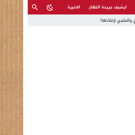
ارشيف جريدة النهار
الاخيرة
 والمتنبي لإنقاذها؟
ح القصب… | د.عزيزجبر الساعدي