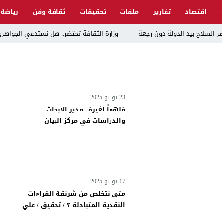
اقتصاد
تقارير
ملفات
تحقيقات
ثقافة وفن
رياضة
ر السلاح بيد الدولة دون رجعة
وزارة الثقافة تحتضر.. هل نستدعي الجواهري
الزيدي يكلّف قاسم طاهر السوداني بإدارة وزارة الثقافة
لزركاني….. د. علاء صابر الموسوي
الإفلاس الإعلامي”: ردٌّ صريح على افتراءات سمير الشكرجي
معذرةً د. صلا
23 يوليو 2025
مُلهماً لغيرهُ ..مدير الابحاث
ير الأمريكي السابق لدى تونس، والذي شغل سابقًا منصب القائم بأعمال مساعد وزير الخارجية الأمريكي لشؤون الشرق الاوسط.
والدراسات في مركز البيان
كات القوات السورية تتم بالتنسيق معنا
الأكاديمي والباحث في الشأن
السياسي أ. مصطفى السراي )
طة النجف بتهمة “هتك عرض” فتاة داخل مركز شرطة
17 يونيو 2025
متى نتخلص من شرنقة القراءات
النقدية المتبادلة ؟ / تحقيق / علي
صحن عبد العزيز