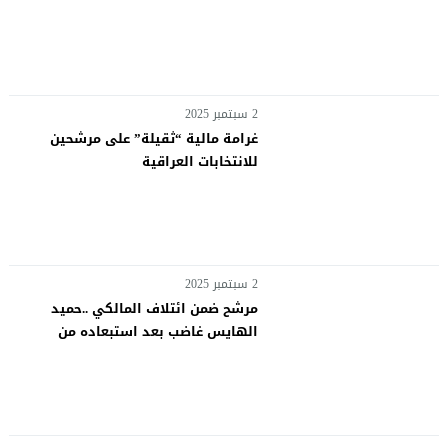
2 سبتمبر 2025
غرامة مالية “ثقيلة” على مرشحين
للانتخابات العراقية
2 سبتمبر 2025
مرشح ضمن ائتلاف المالكي ..حميد
الهايس غاضب بعد استبعاده من
الانتخابات: لا أتشرف بالعملية السياسية
والمفوضية تعيد يزن مشعان الى
الانتخابات