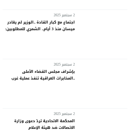
2 سبتمبر 2025
اجتماع مع كبار القادة ..الوزير لم يغادر
ميسان منذ 3 أيام.. الشمري للمطلوبين:
سلموا أنفسكم وندرس وضع الضباط
2 سبتمبر 2025
بإشراف مجلس القضاء الأعلى
..المخابرات العراقية تنفذ عملية غرب
أفريقيا.. تفكيك شبكة دولية لتمويل
داعش
2 سبتمبر 2025
المحكمة الاتحادية تردّ دعوى وزارة
الاتصالات ضد هيئة الإعلام