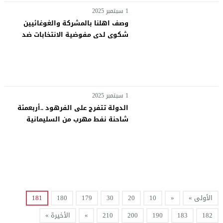
1 سبتمبر 2025
وصف اهلنا بالمشركة والغوغائيين
شكوى لدى مفوضية الانتخابات ضد
الخنجر.. استخدم (جامع أبوبكر الصديق
في الغزالية) للترويج له ولحزبه
1 سبتمبر 2025
الدولة تتفرج على الفرهود ..أربعمئة
شاحنة نفط مهرب من السليمانية
محتجزة عند الحدود الأفغانية بعد منعها
من الدخول
الأولى »
«
10
20
30
179
180
181
182
183
190
200
210
»
الأخيرة »