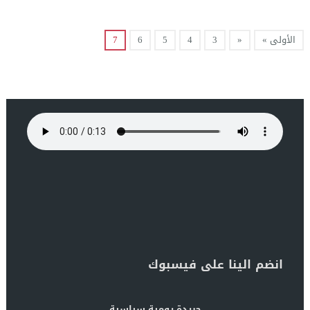
الأولى »
«
3
4
5
6
7
انضم الينا على فيسبوك
جريدة يومية سياسية