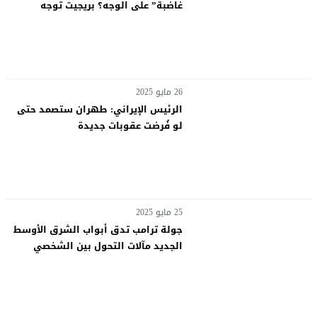
غاضبة” على الوجه؟ بريجيت توجه
“صفعة” لماكرون وترفض الإمساك بيده..
وهكذا كان تعليقه
26 مايو 2025
الرئيس الإيراني: طهران ستصمد حتى
لو فُرضت عقوبات جديدة
25 مايو 2025
جولة ترامب تدق أبواب الشرق الأوسط
الجديد مآلات التحول بين الشخصي
والكياني