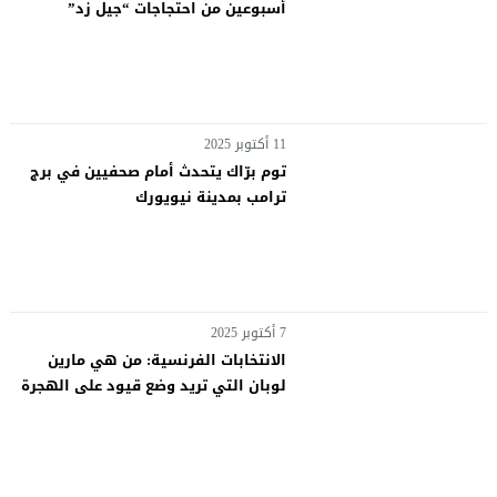
أسبوعين من احتجاجات “جيل زد”
11 أكتوبر 2025
توم برّاك يتحدث أمام صحفيين في برج
ترامب بمدينة نيويورك
7 أكتوبر 2025
الانتخابات الفرنسية: من هي مارين
لوبان التي تريد وضع قيود على الهجرة
والحجاب؟