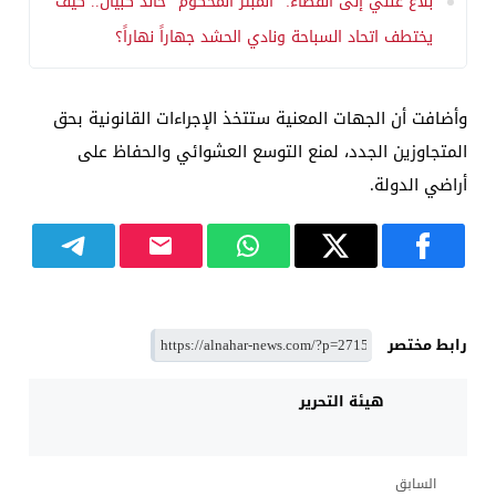
بلاغ علني إلى القضاء: “المُبتز المحكوم” خالد كبيان.. كيف
يختطف اتحاد السباحة ونادي الحشد جهاراً نهاراً؟
وأضافت أن الجهات المعنية ستتخذ الإجراءات القانونية بحق
المتجاوزين الجدد، لمنع التوسع العشوائي والحفاظ على
أراضي الدولة.
رابط مختصر
هيئة التحرير
السابق