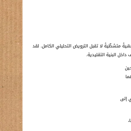
يةً متشظّيةً لا تقبل الترويض التحليلي الكامل. لقد
اخل البنية التقليدية.
حين
ما
ي إلى
،