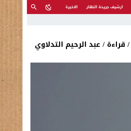
ارشيف جريدة النهار
الاخيرة
 قراءة / عبد الرحيم التدلاوي
ح القصب… | د.عزيزجبر الساعدي
ل تغرق قرى شمال نينوى والأهالي يستغيثون