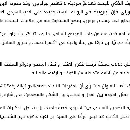
توظيف الذكي للجسد كعلامةٍ سردية، لا كعنصرٍ بيولوجي، وقد حضرت الإير
ني، فإن الإيروتيكا في الرواية “ليست جديدة على الأدب السردي العر
لى محاور لعب جسدي ورمزي، يفضح المسكوت عنه في علاقات السلطة وا
وقد سعت الرواية، كما تشير بديعة النعي
 مجانيًا، بل نابعًا من رغبة واعية في “كسر الصمت، واختراق الساكن،
ن دلالاتٍ عميقةً ترتبط بتكرار العنف، وانحناء المصير، ودوائر السلطة
لاله عن أقنعة متداخلة من الخوف، والرغبة، والخيانة.
أضاء العنوان حيث رأى أن المفردات الثلاث: “لعبة/الدوائر/الفارغة” تشك
ة” تمثل الفجوة بين القول والمعنى، بين الشكل والمضمون، في إشارة 
ة التضمين السردي، حيث لا تروى قصةً واحدة، بل تتداخل الحكايات الم
 تدخل الكاتب هنا ليس فرضًا على السرد، بل لعبة ماهرة تتيح للشخصيات