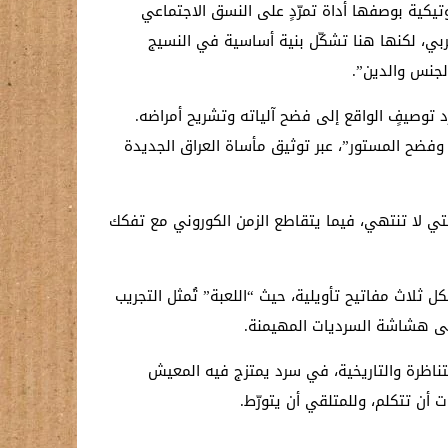
وتيكية بوصفها أداة تمرّدٍ على النسق الاجتماعي
بي، لكنها هنا تشكّل بنية أساسية في النسيج
لجنس والدين”.
مي، إلى تعرية المسكوت عنه من داخل المجتمع العراقي ما بعد 2003، إذ تتجاوز مجرّد توصيفٍ الواقع إلى فضح آلياته وتشريح أمراضه.
 وفضح المستور”، عبر توثيق مأساة العراق الجديدة
 التي لا تنتهي، فيما يتقاطع الزمن الكوروني مع تفكك
ل ثلاث مفاتيح تأويلية، حيث “اللعبة” تُمثل التجريب
إلى هشاشة السرديات المهيمنة.
تناظرة والتاريخية، في سرد يمتزج فيه المعيش
 أن تتكلم، وللمتلقي أن يتورّط.