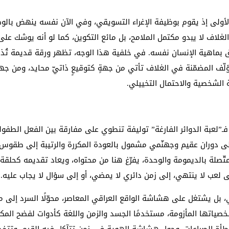
 الأولى إذ يقوم بوظيفة الإغراء التسويقي، وفي الآن نفسه ينهض بالوظ
لاف لا يبدو مكتمل الملامح، بل مائع التكوين، كما لو أنه يوشك على
ق بماهية الإنسان نفسه. في خلفية هذا الوجه، تظهر ورقة قديمة تُذكّر 
ف المضمّنة في الغلاف تأتي من جهةٍ كتوقيعٍ ذاتيّ محايد، ومن جهةٍ 
بة الشخصية والاحتمال التخييلي.
فـ”لعبة الدوائر الفارغة” توليفة تنطوي على مفارقة بين الفعل الطفول
حيل إلى دوران عقيم وجهنّمي مشمول بالعودة المكررة والرتيبة إلى طقوس
متّصلة بالديمومة والوحدة، يفرّغ هنا من محتواه، ويعاد تقديمه كحلقة
ى لعب لا ينتهي، إلى زمن دائري لا يمضي، أو إلى سؤال لا يجاب عليه.
ي، بل يشتغل على هشاشة الواقع العراقي المعاصر، محوّلًا السرد إلى م
تها المأزومة، مستخدمًا الجسد والزمن واللغة كأدوات لفضح المكب