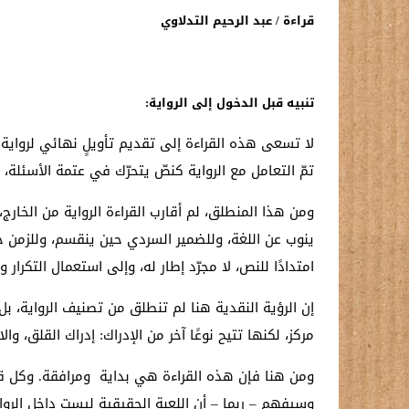
قراءة / عبد الرحيم التدلاوي
تنبيه قبل الدخول إلى الرواية
:
لا تسعى هذه القراءة إلى تقديم تأويلٍ نهائي لرواية “
تمّ التعامل مع الرواية كنصّ يتحرّك في عتمة الأسئلة
ومن هذا المنطلق، لم أقارب القراءة الرواية من الخارج
ينوب عن اللغة، وللضمير السردي حين ينقسم، وللزمن ح
امتدادًا للنص، لا مجرّد إطار له، وإلى استعمال التكرار
إن الرؤية النقدية هنا لم تنطلق من تصنيف الرواية، ب
مركز، لكنها تتيح نوعًا آخر من الإدراك: إدراك القلق، وال
ومن هنا فإن هذه القراءة هي بداية ومرافقة. وكل قار
وسيفهم – ربما – أن اللعبة الحقيقية ليست داخل الرواية