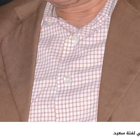
لي لفتة سعيد
.