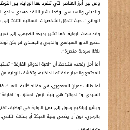
ومن بين أبرز العناصر التي تنفرد بها الرواية، يبرز ال
والديني والسياسي. وكما يشير الناقد مهدي هندو الوز
الروائي”، حيث تتحوّل الشخصيات النسائية الثلاث إ
حضور التابو السياسي والديني والجسدي لم يكن توظيفًا
بلغة سردية متحررة”.
أما أمل رفعت، فتلاحظ أن “لعبة الدوائر الفارغة” تستبط
المجتمع وانهيار علاقاته الداخلية، وتكشف الرواية من خ
أما طالب عمران المعموري، في مقاله “آلية اللعب”، فقد 
السردي، و”الدوائر” هي بنية الزمن المغلق، و”الفارغ
ويشير إبراهيم رسول إلى تميز الرواية في توظيف تقني
بالرمزي، دون أن يضحي ببنية الحبكة أو بمتعة التلقي.
عتبة الغلاف
: