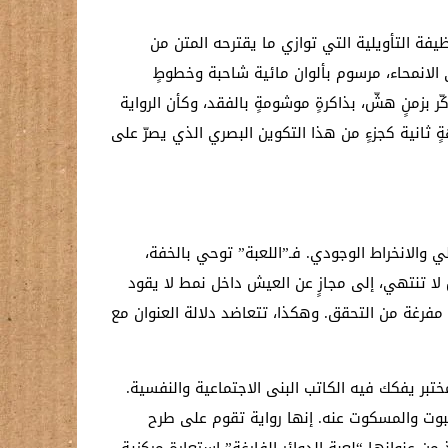
يفة التأويلية التي توازي ما يقترحه المتن من
 الانمحاء، مرسوم بألوان مائية شاحبة وخطوطٍ
بزمنٍ هشّ، بذاكرةٍ موشومةٍ بالفقد، وكأن الرواية
ثانية كجزءٍ من هذا التكوين البصري الذي يصرّ على
ي والانخراط الوجودي. فـ”اللعبة” توحي بالخفة،
 لا تنتهي، إلى مجازٍ عن العيش داخل نمط لا يقود
 مفرغة من التحقق. وهكذا، تتعاضد دلالة العنوان مع
ختبر يفكك فيه الكاتب البنى الاجتماعية والنفسية.
وت والمسكوت عنه. إنها رواية تقوم على طرح