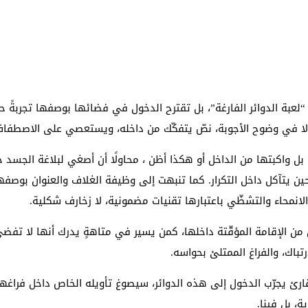
لعبة الدوائر الفارغة”، بل تقترح الدخول في فضائها بوصفها تجربةً حسّ
، لا في وضوح الأجوبة، نصّ يتفكّك من داخله، ويستعصي على الاصطفاف د
، بل واكبتها من الداخل أو هكذا أظن ، محاولًا أن أصغي لبلاغة الجسد 
ين يتآكل داخل التكرار. كما تنبهت إلى وظيفة الغلاف والعنوان بوصفه
 والانمحاء والتشظّي باعتبارها تقنيات مضمونية، لا زخارف شكلية.
ل من الإقامة المؤقّتة داخلها، كمن يسير في متاهةٍ يدرك أنها لا تفض
ارتباك، والفراغ الممتلئ بحواسه.
ئ يجرّب الدخول إلى هذه الدوائر، سيصوغ تأويله الخاص داخل فراغها
، بل فينا.