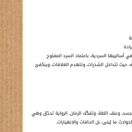
ة
رادة
في أساليبها السردية، باعتماد السرد المفتوح
، حيث تتداخل الشذرات، وتتهدم العلاقات، وينكفئ
جسد، وعنف اللغة، وتفكّك الزمان. الرواية تحدّق وهي
وادث ما يُبنى، بل الحافات والانهيارات.