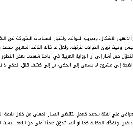
اً لانهيار الأشكال، وتجريب الحواف، واختبار المساحات المتروكة في اللغ
اجس. وحيث تروى الحوادث لترتبك. ولعلّ ما قاله الناقد المغربي محمد ب
التحوّل حين أشار إلى أن الرواية العربية في أيامنا شهدت بعض التطور 
 واضحة إلى مشروع لا يسعى إلى الحكي، بل إلى كشف قلق الحكي ذاته
للعراقي علي لفتة سعيد كعملٍ يتقصّى انهيار المعنى من خلال بلاغة ال
ين، وتفكّك الحكاية كما لو أنها تدوّن صمتًا أعلى من اللغة. ليست الح