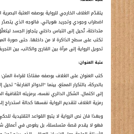
يتقدّم الغلاف الخارجي للرواية بوصفه العتبة البصرية
اضطراب وجودي وتجريد هوياتي. فالوجه الذي يتصدّر الغ
متداخلة، تُحيل إلى التباس داخلي يتجاوز الجسد ليتعلّ
تكتب على سطح الذاكرة لا من داخلها. حتى صورة المؤلّ
تحويل الرواية إلى مرآة بين القارئ والكاتب، بين التجر
عتبة العنوان
:
كتب العنوان على الغلاف بوصفه مفتاحًا لقراءة المتن: 
بالحركة، بالتكرار الممتع، بينما “الدوائر الفارغة” ت
إلى اكتمال. الشكل الدائري نفسه، برمزيته الثقافية ال
رمزية الغلاف لتقديم الرواية نفسها كحالة استدراج إل
وبهذا فان نص الرواية لا يتبع القواعد التقليدية للحك
فهو لا يقدم قصة متسلسلة، بل يغوص في أعماق شخصيا