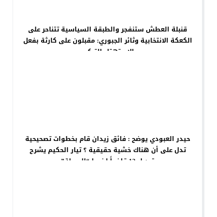
قنبلة العطش ستنفجر والطبقة السياسية تتناحر على
الكعكة الانتخابية وثائر الجبوري: مقبلون على كارثة بفعل
الاستهتار التركي
حيدر العبودي يوضح : فائق زيدان قام بخطوات تصحيحية
تدل على أن هناك خشية حقيقية ؟ تيار الحكيم يشرح
تبديل 12 قاضياً لضبط “الصولة”