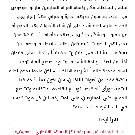
سلمي للسلطة، فكل رؤساء الوزراء السابقين مازالوا موجودين
في البلد، يمارسون دورهم بحرية واحترام، وهذا إنجاز يجب
الحفاظ عليه، لكنه شدد على أن شراء الأصوات بهذا الحجم أمر
غير مقبول، ويشكّل خللاً يجب إصلاحه.وأضاف، أن “30% ممن
يحق لهم التصويت لا يملكون بطاقات انتخابية، ونصف من
يملكها لا يشارك في الاقتراع”، مضيفاً أن “ذلك يعني فقدان
أكثر من نصف الإرادة الشعبية”.وتابع: “صحيح أنه لا توجد
نسبة محددة عالمياً لشرعية الانتخابات، لكن عندما يحكم نظام
بـ20% فقط من أصوات الناخبين، فلن يكون تمثيلاً حقيقياً
للشعب”.ورأى أنه “يجب توسيع القاعدة الانتخابية وتشجيع
الجميع، حتى المعارضين، على المشاركة، لأن كل صوت يُحسب
في بناء الشرعية السياسية”.
اقرأ أيضا...
استبعادات غير مسبوقة تهز المشهد الانتخابي.. المفوضية