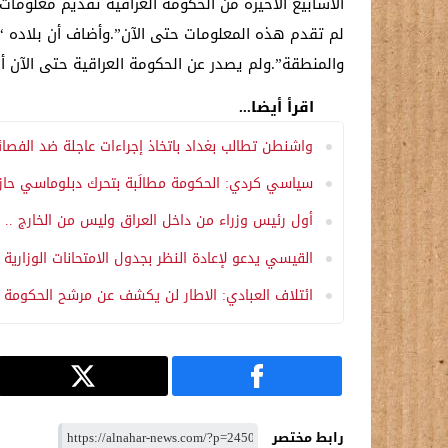
الأسابيع الأخيرة من الحكومة العراقية تقديم معلومات
لم تقدم هذه المعلومات حتى الآن”.وأضاف أن بلاده “م
والمنطقة”.ولم يصدر عن الحكومة العراقية حتى الآن 
اقرأ أيضا...
واشنطن تطالب بغداد باتخاذ إجراءات عاجلة ضد الفصائ
سياسي كردي: الحكومة مطالَبة بتحرك دبلوماسي حاز
أول رئيس وزراء من داخل العراق وليس من الخارج .. ال
القيسي يدعو لإعادة النظر بجدول الامتحانات الوزارية 
ائتلاف العبادي: الاطار لن يكشف عن مرشح الحكومة ا
رابط مختصر