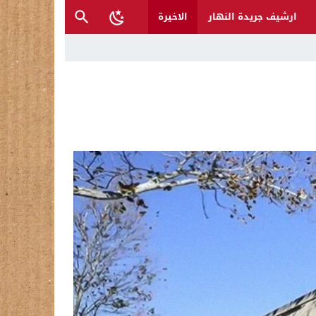
ارشيف جريدة النهار
الاخيرة
 فعلنا ليس موجها ضد الدولة العراقية
 على نفسها !
همين بغرق شاب في بغداد والسليمانية