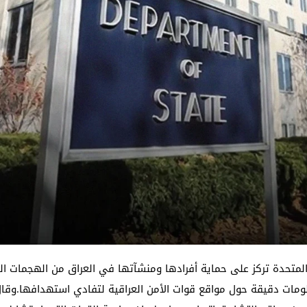
 المتحدة تركز على حماية أفرادها ومنشآتها في العراق من الهجمات الت
مات دقيقة حول مواقع قوات الأمن العراقية لتفادي استهدافها.وقال ا