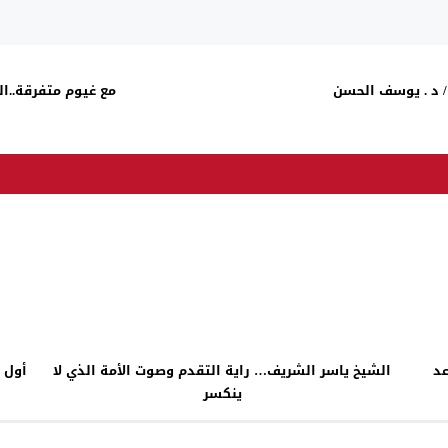
/ د . يوسف الحسن
مع غيوم متفرقة..ال
عد
الشيخ ياسر الشريف… راية التقدم وصوت الأمة الذي لا
أول 
ينكسر