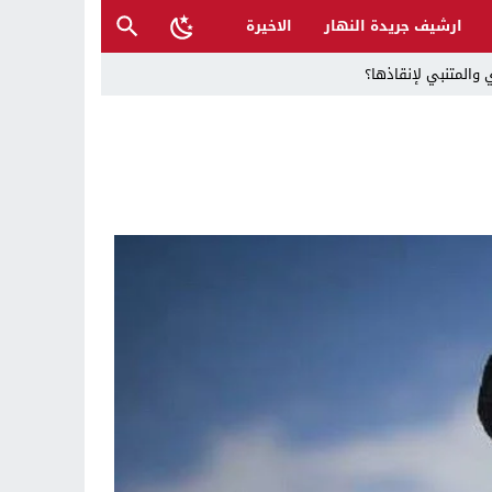
ارشيف جريدة النهار
الاخيرة
 والمتنبي لإنقاذها؟
ح القصب… | د.عزيزجبر الساعدي