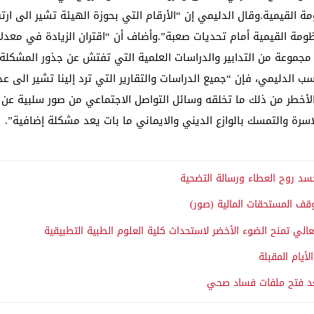
القيمية.وقال الدليمي إن “الأرقام التي بحوزة الهيئة تشير الى ارت
مة القيمية أمام تحديات صعبة”.وأضاف أن “اقتران الزيادة في معدلا
موعة من التدابير والدراسات العلمية التي تفتش عن جذور المشكلة
 الدليمي، فإن “جميع الدراسات والتقارير التي ترد إلينا تشير الى ع
لأخطر من ذلك ما تخلقه وسائل التواصل الاجتماعي من صور سلبية عن الز
اسرة والتمسك بالوازع الديني والايماني ما بات يعد مشكلة إضافية”.
د روح العطاء ورسالة التضحية
وقف المستحقات المالية (صور)
عالي تمنح الضوء الأخضر لاستحداث كلية العلوم الطبية التطبيقية
أيام المقبلة
عد فتح ملفات فساد صحي