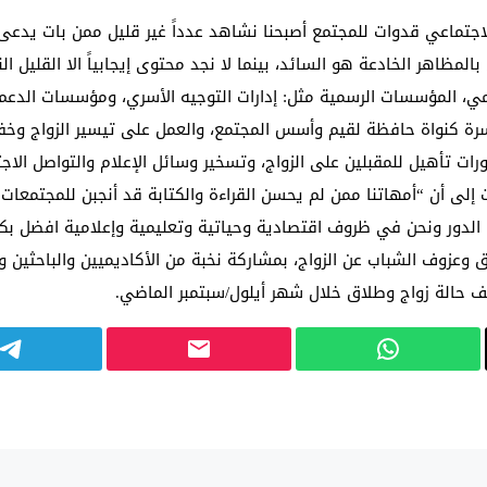
لاجتماعي قدوات للمجتمع أصبحنا نشاهد عدداً غير قليل ممن بات يدع
المظاهر الخادعة هو السائد، بينما لا نجد محتوى إيجابياً الا القليل
مي، المؤسسات الرسمية مثل: إدارات التوجيه الأسري، ومؤسسات الدعم
اسرة كنواة حافظة لقيم وأسس المجتمع، والعمل على تيسير الزواج وخفض
رات تأهيل للمقبلين على الزواج، وتسخير وسائل الإعلام والتواصل الاجتم
إلى أن “أمهاتنا ممن لم يحسن القراءة والكتابة قد أنجبن للمجتمعات أ
لدور ونحن في ظروف اقتصادية وحياتية وتعليمية وإعلامية افضل بكثير
وعزوف الشباب عن الزواج، بمشاركة نخبة من الأكاديميين والباحثين 