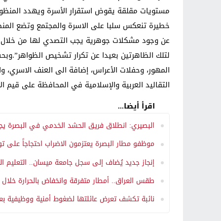
مستويات مقلقة يقوض استقرار الأسرة ويهدد المنظومة 
خطيرة تنعكس سلبا على الاسرة والمجتمع وتضع المنظو
عن وجود مشكلات جوهرية يجب التصدي لها من خلال مج
لتلك الظاهرتين بعيدا عن تكرار تشخيص الظواهر”.وبحسب
المهور، وحفلات الأعراس، إضافة الى العنف الاسري، وا
التقاليد العربية والإسلامية في المحافظة على قيم ال
اقرأ أيضا...
البصيري: انطلاق فريق الحشد الخدمي في البصرة يجس
موظفو مطار البصرة يعتزمون الاضراب احتجاجاً على ت
إنجاز جديد يُضاف إلى سجل جامعة ميسان.. التعليم ال
طقس العراق.. أمطار متفرقة وانخفاض بالحرارة خلال ال
نائبة تكشف تعرض عائلتها لضغوط أمنية ووظيفية ب