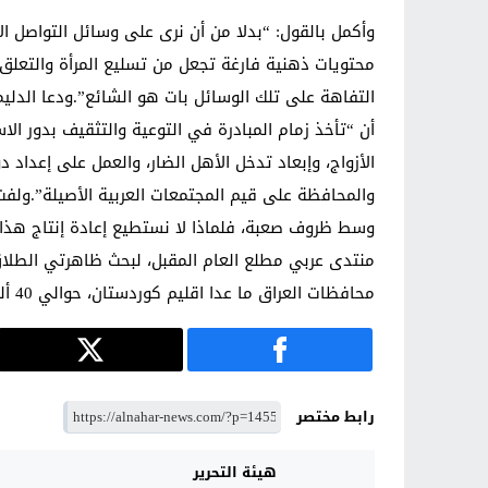
وأكمل بالقول: “بدلا من أن نرى على وسائل التواصل ا
محتويات ذهنية فارغة تجعل من تسليع المرأة والتعلق ب
التفاهة على تلك الوسائل بات هو الشائع”.ودعا الدلي
أن “تأخذ زمام المبادرة في التوعية والتثقيف بدور ال
الأزواج، وإبعاد تدخل الأهل الضار، والعمل على إعداد دو
والمحافظة على قيم المجتمعات العربية الأصيلة”.ولفت 
وسط ظروف صعبة، فلماذا لا نستطيع إعادة إنتاج هذا ا
منتدى عربي مطلع العام المقبل، لبحث ظاهرتي الطلاق 
محافظات العراق ما عدا اقليم كوردستان، حوالي 40 ألف حالة زواج وطلاق خلال شهر أيلول/سبتمبر الماضي.
رابط مختصر
هيئة التحرير