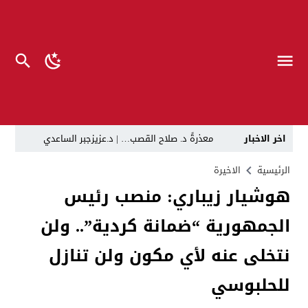
اخر الاخبار
معذرةً د. صلاح القصب… | د.عزيزجبر الساعدي
في لقاء يجمع صانع المحتوى العراقي علي عادل مع الدبلوماسي الأمريكي السابق جوي هود (Joey Hood)، السفير الأمريكي السابق لدى تونس،
الرئيسية
الاخيرة
هوشيار زيباري: منصب رئيس
العراق: لا تهديد على الحدود مع سوريا وتحركات القوات ا
الجمهورية “ضمانة كردية”.. ولن
بينهم ضابطان.. توقيف أربعة منتسبين بشرطة النجف بت
نفوق جماعي”.. تحذير من كارثة بيئية تهدد أهوار الجنوب
نتخلى عنه لأي مكون ولن تنازل
الإطاحة بمتهم وفق المادة 4 إرهاب بعد استدراجه من خارج العراق
للحلبوسي
لن ننتظر الموازنات.. وزير الصحة يمنح أولوية العقود للشر