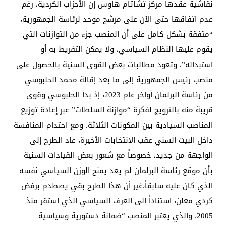
نقاشية عقدها مركز تشاتام هاوس إن الأحزاب الكردية، رغم
عدم اتفاقها حتى الآن على مرشح موحد لرئاسة الجمهورية،
“متفقة بشكل كامل على أن المنصب جزء من التوازنات التي
يقوم عليها النظام السياسي، ولا يمكن التفريط به أو
استبداله”. وتعود مطالبات بعض القوى السنية بالحصول على
منصب رئيس الجمهورية إلى ما بعد إقالة محمد الحلبوسي
من رئاسة البرلمان أواخر عام 2023، إذ بدأ الحلبوسي وقوى
قريبة منه بالترويج لفكرة “موازنة السلطات” عبر إعادة توزيع
المناصب السيادية بين المكونات الثلاثة. ومع احتدام المنافسة
داخل البيت السني عقب الانتخابات الأخيرة، عاد الطرح إلى
الواجهة من جديد، خصوصاً مع شعور بعض القيادات السنية
بأن موقع رئاسة البرلمان لم يعد يمنح الوزن السياسي نفسه
الذي كان عليه سابقاً،غير أن هذا الطرح بقي يصطدم برفض
كردي معلن، استناداً إلى العرف السياسي الذي استقر منذ
2005، والذي يعتبر المنصب “ضمانة دستورية وسياسية