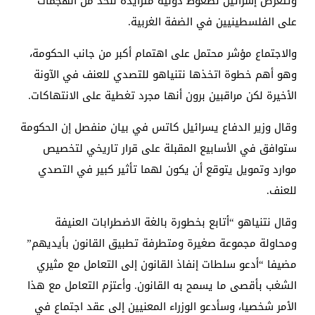
وتتعرض إسرائيل لضغوط دولية متزايدة للحد من الهجمات
على الفلسطينيين في الضفة الغربية.
والاجتماع مؤشر محتمل على اهتمام أكبر من جانب الحكومة،
وهو أهم خطوة اتخذها نتنياهو للتصدي للعنف في الآونة
الأخيرة لكن مراقبين برون أنها مجرد تغطية على الانتهاكات.
وقال وزير الدفاع يسرائيل كاتس في بيان منفصل إن الحكومة
ستوافق في الأسابيع المقبلة على قرار تاريخي لتخصيص
موارد وتمويل يتوقع أن يكون لهما تأثير كبير في التصدي
للعنف.
وقال نتنياهو “أتابع بخطورة بالغة الاضطرابات العنيفة
ومحاولة مجموعة صغيرة ومتطرفة تطبيق القانون بأيديهم”
مضيفا “أدعو سلطات إنفاذ القانون إلى التعامل مع مثيري
الشغب بأقصى ما يسمح به القانون. وأعتزم التعامل مع هذا
الأمر شخصيا، وسأدعو الوزراء المعنيين إلى عقد اجتماع في