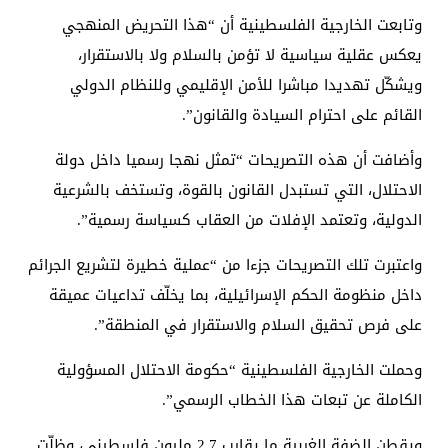
وتابعت الخارجية الفلسطينية أن “هذا التحريض المنهجي
يعكس عقلية سياسية لا تؤمن بالسلام ولا بالاستقرار،
ويشكّل تهديدا مباشرا للأمن الإقليمي وللنظام الدولي
القائم على احترام السيادة والقانون”.
وأضافت أن هذه التصريحات “تمثل نهجا رسميا داخل دولة
الاحتلال، التي تستبدل القانون بالقوة، وتستخف بالشرعية
الدولية، وتعتمد الإفلات من العقاب كسياسة رسمية”.
واعتبرت تلك التصريحات جزءا من “عملية خطيرة لتشريع الجرائم
داخل منظومة الحكم الإسرائيلية، بما يخلّف تداعيات عميقة
على فرص تحقيق السلام والاستقرار في المنطقة”.
وحملت الخارجية الفلسطينية “حكومة الاحتلال المسؤولية
الكاملة عن تبعات هذا الخطاب الرسمي”.
ويقطن الضفة الغربية ما يقارب 2.7 مليون فلسطيني، وظلّت