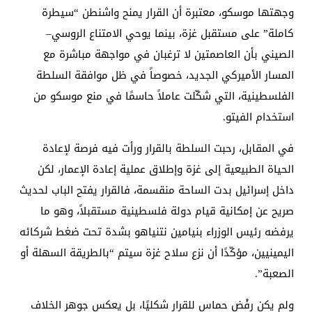
وجهتها موسكو، معتبرة أن القرار يمنح واشنطن “سيطرة
كاملة” على مستقبل غزة، بينما يوحي الامتناع الروسي–
الصيني بأن العاصمتين لا ترغبان في مواجهة مباشرة مع
المسار الأميركي الجديد، خصوصاً في ظل موافقة السلطة
الفلسطينية، التي شكّلت عاملاً حاسمًا في منع موسكو من
استخدام الفيتو.
في المقابل، رحبت السلطة بالقرار ورأت فيه فرصة لإعادة
الحياة الطبيعية إلى غزة وإطلاق عملية إعادة الإعمار، لكن
داخل إسرائيل بدت الساحة منقسمة، فالقرار يفتح الباب لحديث
صريح عن إمكانية قيام دولة فلسطينية مستقبلاً، وهو ما
يرفضه رئيس الوزراء بنيامين نتنياهو بشدة تحت ضغط شركائه
اليمينيين، مؤكّدًا أن نزع سلاح غزة سيتم “بالطريقة السهلة أو
الصعبة”.
ولم يكن رفْض حماس للقرار شكليًا، بل يعكس جوهر الخلاف