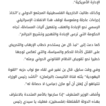
الإدارة الأمريكية”.
وكذلك طالبت الخارجية الفلسطينية المجتمع الدولي بـ”اتخاذ
إجراءات عاجلة وملموسة لوقف هذا الانفلات الإسرائيلي
الرسمي نحو الإبادة والعنف، وتفعيل آليات المساءلة، تجاه
الحكومة التي ترعى الإبادة والتهجير وتشريع الجرائم”.
كما دعت إلى “نبذ كل من يستخدم خطاب الإرهاب والتحريض
على القتل كأداة للحكم والسياسة، والتي تعكس توجها
خطيرا نحو تقويض النظام القانوني الدولي برمته”.
وفي وقت سابق، قال بن غفير في لقاء مع نواب حزبه “القوة
اليهودية” بثته قناة الكنيست (البرلمان): “أناشد رئيس الوزراء
نتنياهو أن يُعلن أن أبو مازن (عباس) لا حصانة له”.
وأضاف الوزير المتطرف “إذا سارعوا بالأمم المتحدة بالاعتراف
بهذه الدولة المُفتعلة (فلسطين)، فعليك يا سيدي رئيس