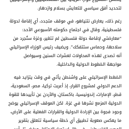
لتحديد أفق سياسي للتعايش بسلام وازدهار.
رغم ذلك، يعارض نتنياهو، في موقف متجدد، أي إقامة لدولة
فلسطينية. وقال في اجتماع حكومته الأسبوعي الأحد:
“معارضتي لإقامة دولة فلسطين لم تتغير، وغزة ستُجرد من
سلاحها، وحماس ستتفكك”. ويضيف رئيس الوزراء الإسرائيلي
أنه تصدى لهذه المحاولات لعشرات السنين وسيواصل
مواجهة الضغوط الدولية والداخلية.
الضغط الإسرائيلي على واشنطن يأتي في وقت يتزايد فيه
الدعم الدولي لمشروع القرار، إذ أعربت تركيا، مصر، السعودية،
قطر، الإمارات، إندونيسيا، باكستان، والأردن عن تأييدها للقوة
الدولية المزمع نشرها في غزة. لكن الموقف الإسرائيلي يوضح
وجود فجوة بين الإرادة الدولية والقرارات الفعلية على الأرض،
ما يعكس صعوبة تطبيق أي خطة سياسية تتعلق بتقرير
المصير الفلسطيني في ظل استمرار الاحتلال ورفض تل أبيب