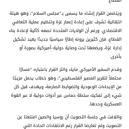
القطاع.
ويتضمن القرار إنشاء ما يسمى بـ”مجلس السلام”، وهو هيئة
انتقالية تشرف على إعادة إعمار غزة وتنظيم عملية التعافي
الاقتصادي. ورغم أن الولايات المتحدة تصفه كآلية لإعادة بناء
القطاع، فإن كثيرين يرونه إطارًا سياسيًا جديدًا يعيد تشكيل
إدارة غزة، ويضعها تحت وصاية دولية–أميركية بصورة أو
بأخرى.
وقدم السفير الأميركي مايك والتز القرار باعتباره “مسارًا
محتملاً لتقرير المصير الفلسطيني”، وهو خطاب يحمل مزيجًا
من الإيحاءات الوعودية والضوابط الصارمة، ويهدف قبل كل
شيء إلى تفكيك سلطة حماس عبر أدوات دولية لا عبر القوة
العسكرية وحدها.
واللافت في جلسة التصويت أن روسيا والصين امتنعتا عن
التصويت ولم تعارضا القرار رغم الانتقادات الحادة التي