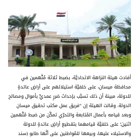
أفادت هيئة النزاهة الاتحاديَّة، بضبط ثلاثة مُتَّهمين في
محافظة ميسان، على خلفيَّة استيلائهم على أراضٍ عائدةٍ
للدولة، مبينة أن ذلك تسبَّب بإحداث ضررٍ عمديٍّ بأموال ومصالح
الدولة. وقالت الهيئة إن “فريق عمل مكتب تحقيق ميسان
وبعد قيامه بأعمال المُتابعة والتحرّي تمكَّن من ضبط مُتَّهمين
اثنين؛ على خلفيَّة قيامهما بتقطيع أراضٍ عائدةٍ للدولة
والاستيلاء عليها، وبيعها للمُواطنين على أنَّها طابو (سند