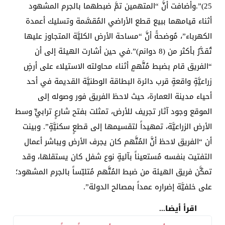
25)”.وأضافت أنَّ “المتهمين تمَّ ضبطهما بالجرم المشهود
أثناء قيامهما ببيع قطع الأراضي المُقسَّمة وتسليك أعمدة
الكهرباء”، مُوضحةً أنَّ “مساحة الأرض الكليَّة المتجاوز عليها
تُقدَّرُ بأكثر من (8 دوانم)”.في حين أشارت الهيئة إلى أن
“الفريق قام بضبط مُتَّهمٍ أثناء محاولته الاستيلاء على أرضٍ
زراعيَّةٍ واقعةٍ قرب دائرة البطاقة الوطنيَّة القديمة في أحد
أحياء مدينة العمارة، حيث لاحظ الفريق فور وصوله إلى
الموقع وجود آثار تجريف للأرض، تمثلت بفتح شارعٍ ترابيٍّ وسط
الأرض الزراعيَّة، تمهيداً لتقسيمها إلى قطعٍ سكنيَّةٍ”. وبينت
أن “الفريق لاحظ أنَّ المُتَّهم كان يجرف الأرض ويباشر أعمال
التفتيت بنفسه مُستعيناً بآليةٍ نوع شفل كان يستقلها، وقد
تمكَّن فريق الهيئة من ضبط المُتَّهم مُتلبّساً بالجرم المشهود؛
على خلفيَّة إضراره عمداً بمصالح الدولة”.
اقرأ أيضا...