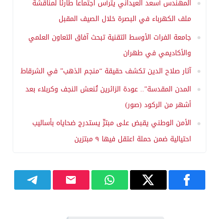
المهندس أسعد العيداني يترأس اجتماعاً طارئاً لمناقشة
ملف الكهرباء في البصرة خلال الصيف المقبل
جامعة الفرات الأوسط التقنية تبحث آفاق التعاون العلمي
والأكاديمي في طهران
آثار صلاح الدين تكشف حقيقة “منجم الذهب” في الشرقاط
المدن المقدسة”.. عودة الزائرين تُنعش النجف وكربلاء بعد
أشهر من الركود (صور)
الأمن الوطني يقبض على مبتزّ يستدرج ضحاياه بأساليب
احتيالية ضمن حملة اعتقل فيها ٩ مبتزين