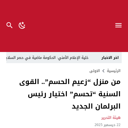
اخر الاخبار
خلية الإعلام الأمني: الحكومة ماضية في حصر السلاح بيد
الرجل المناسب في المكان المناسب ..
الزيدي يكلّ
الرئيسية
الاولى
من منزل “زعيم الحسم”.. القوى
قراءة نقدية في مرثية الوصل للكاتب عباس الزركاني….. د
السنية “تحسم” اختيار رئيس
تحت عنوان “أقلام للمأجورين وسقوط في فخ الإفلاس الإع
في لقاء يجمع صانع المحتوى العراقي علي عادل مع الدبلوماسي الأمريكي السابق جوي هود (Joey Hood)، السفير الأمريكي السابق لدى تونس،
البرلمان الجديد
العراق: لا تهديد على الحدود مع سوريا وتحركات القوات ا
هيئة التحرير
بينهم ضابطان.. توقيف أربعة منتسبين بشرطة النجف بت
22 ديسمبر 2025