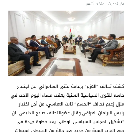
آخر تحديث :
منذ 8 أشهر
كشف تحالف “العزم” بزعامة مثنى السامرائي، عن اجتماع
حاسم للقوى السياسية السنية يعقد، مساء اليوم الأحد، في
منزل زعيم تحالف “الحسم” ثابت العباسي، من أجل اختيار
رئيس البرلمان العراقي.وقال عضوالتحالف صلاح الدليمي ان
“تشكيل المجلس السياسي الوطني يعد خطوة جيدة في
جمع العرب السنة من جديد بعد حالة من التشظي استمرّت