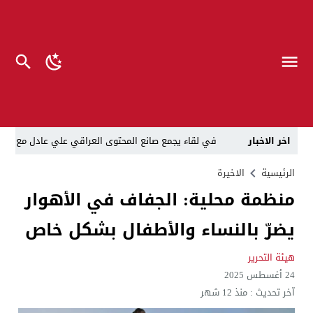
اخر الاخبار
في لقاء يجمع صانع المحتوى العراقي علي عادل مع الدبلوماسي الأمريكي السابق جوي هود (Joey Hood)، السفير الأمريكي السابق لدى تونس،
العراق: لا تهديد على الحدود مع سوريا وتحركات القوات ا
الرئيسية
الاخيرة
منظمة محلية: الجفاف في الأهوار
بينهم ضابطان.. توقيف أربعة منتسبين بشرطة النجف بت
يضرّ بالنساء والأطفال بشكل خاص
نفوق جماعي”.. تحذير من كارثة بيئية تهدد أهوار الجنوب
الإطاحة بمتهم وفق المادة 4 إرهاب بعد استدراجه من خارج العراق
هيئة التحرير
24 أغسطس 2025
لن ننتظر الموازنات.. وزير الصحة يمنح أولوية العقود للشر
آخر تحديث :
منذ 12 شهر
العلاج بعد المرض مكلف”..رئيس الوزراء لديوان الرقابة المال