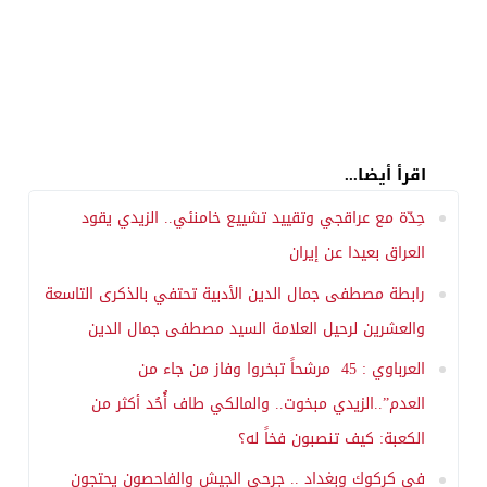
اقرأ أيضا...
حِدّة مع عراقجي وتقييد تشييع خامنئي.. الزيدي يقود
العراق بعيدا عن إيران
رابطة مصطفى جمال الدين الأدبية تحتفي بالذكرى التاسعة
والعشرين لرحيل العلامة السيد مصطفى جمال الدين
العرباوي : 45 مرشحاً تبخروا وفاز من جاء من
العدم”..الزيدي مبخوت.. والمالكي طاف أُحُد أكثر من
الكعبة: كيف تنصبون فخاً له؟
في كركوك وبغداد .. جرحى الجيش والفاحصون يحتجون