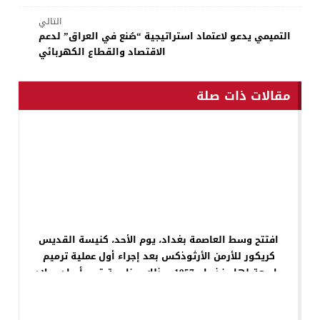
التالي
التميمي يدعو لاعتماد استراتيجية “صُنع في العراق” لدعم
الاقتصاد والقطاع الكهربائي
مقالات ذات صلة
افتتح وسط العاصمة بغداد، يوم الأحد، كنيسة القديس
كريكور للأرمن الأرثوذكس بعد إجراء أول عملية ترميم
واسعة لها منذ عام 1957، وذلك بمناسبة قرب أعياد ميلاد
السيد المسيح.