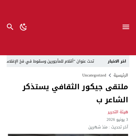
اخر الاخبار
تحت عنوان “أقلام للمأجورين وسقوط في فخ الإفلاس الإع
في لقاء يجمع صانع المحتوى العراقي علي عادل مع الدبلوماسي الأمريكي السابق جوي هود (Joey Hood)، السفير الأمريكي السابق لدى تونس،
الرئيسية
Uncategorized
ملتقى جيكور الثقافي يستذكر
العراق: لا تهديد على الحدود مع سوريا وتحركات القوات ا
الشاعر ب
بينهم ضابطان.. توقيف أربعة منتسبين بشرطة النجف بت
نفوق جماعي”.. تحذير من كارثة بيئية تهدد أهوار الجنوب
هيئة التحرير
3 يونيو 2026
الإطاحة بمتهم وفق المادة 4 إرهاب بعد استدراجه من خارج العراق
آخر تحديث :
منذ شهرين