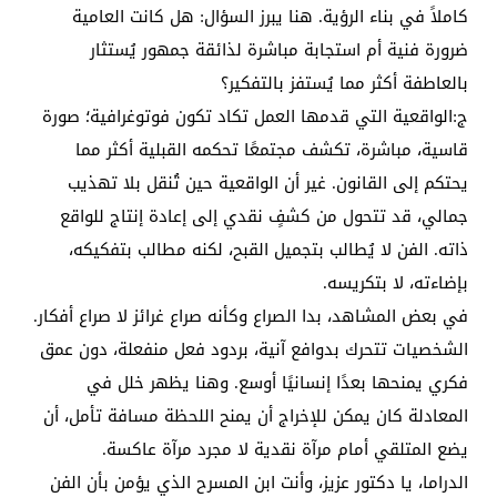
كاملاً في بناء الرؤية. هنا يبرز السؤال: هل كانت العامية
ضرورة فنية أم استجابة مباشرة لذائقة جمهور يُستثار
بالعاطفة أكثر مما يُستفز بالتفكير؟
ج:الواقعية التي قدمها العمل تكاد تكون فوتوغرافية؛ صورة
قاسية، مباشرة، تكشف مجتمعًا تحكمه القبلية أكثر مما
يحتكم إلى القانون. غير أن الواقعية حين تُنقل بلا تهذيب
جمالي، قد تتحول من كشفٍ نقدي إلى إعادة إنتاج للواقع
ذاته. الفن لا يُطالب بتجميل القبح، لكنه مطالب بتفكيكه،
بإضاءته، لا بتكريسه.
في بعض المشاهد، بدا الصراع وكأنه صراع غرائز لا صراع أفكار.
الشخصيات تتحرك بدوافع آنية، بردود فعل منفعلة، دون عمق
فكري يمنحها بعدًا إنسانيًا أوسع. وهنا يظهر خلل في
المعادلة كان يمكن للإخراج أن يمنح اللحظة مسافة تأمل، أن
يضع المتلقي أمام مرآة نقدية لا مجرد مرآة عاكسة.
الدراما، يا دكتور عزيز، وأنت ابن المسرح الذي يؤمن بأن الفن