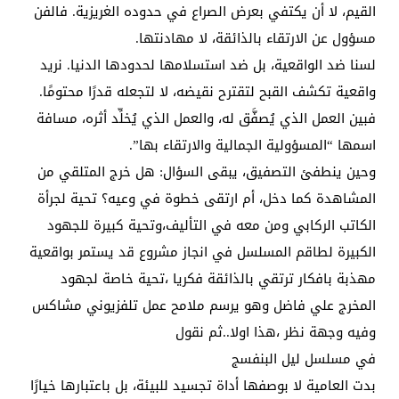
القيم، لا أن يكتفي بعرض الصراع في حدوده الغريزية. فالفن
مسؤول عن الارتقاء بالذائقة، لا مهادنتها.
لسنا ضد الواقعية، بل ضد استسلامها لحدودها الدنيا. نريد
واقعية تكشف القبح لتقترح نقيضه، لا لتجعله قدرًا محتومًا.
فبين العمل الذي يُصفَّق له، والعمل الذي يُخلِّد أثره، مسافة
اسمها “المسؤولية الجمالية والارتقاء بها”.
وحين ينطفئ التصفيق، يبقى السؤال: هل خرج المتلقي من
المشاهدة كما دخل، أم ارتقى خطوة في وعيه؟ تحية لجرأة
الكاتب الركابي ومن معه في التأليف،وتحية كبيرة للجهود
الكبيرة لطاقم المسلسل في انجاز مشروع قد يستمر بواقعية
مهذبة بافكار ترتقي بالذائقة فكريا ،تحية خاصة لجهود
المخرج علي فاضل وهو يرسم ملامح عمل تلفزيوني مشاكس
وفيه وجهة نظر ،هذا اولا..ثم نقول
في مسلسل ليل البنفسج
بدت العامية لا بوصفها أداة تجسيد للبيئة، بل باعتبارها خيارًا