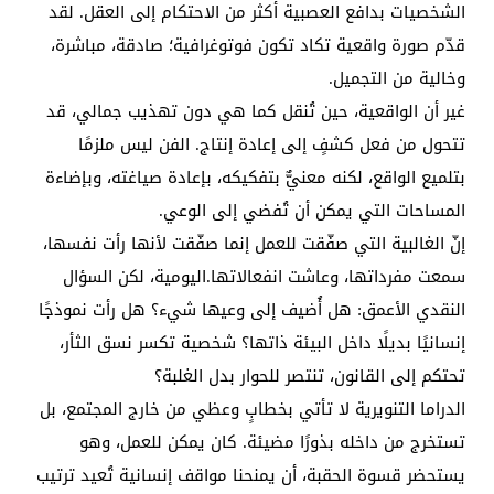
الشخصيات بدافع العصبية أكثر من الاحتكام إلى العقل. لقد
قدّم صورة واقعية تكاد تكون فوتوغرافية؛ صادقة، مباشرة،
وخالية من التجميل.
غير أن الواقعية، حين تُنقل كما هي دون تهذيب جمالي، قد
تتحول من فعل كشفٍ إلى إعادة إنتاج. الفن ليس ملزمًا
بتلميع الواقع، لكنه معنيٌّ بتفكيكه، بإعادة صياغته، وبإضاءة
المساحات التي يمكن أن تُفضي إلى الوعي.
إنّ الغالبية التي صفّقت للعمل إنما صفّقت لأنها رأت نفسها،
سمعت مفرداتها، وعاشت انفعالاتها.اليومية، لكن السؤال
النقدي الأعمق: هل أُضيف إلى وعيها شيء؟ هل رأت نموذجًا
إنسانيًا بديلًا داخل البيئة ذاتها؟ شخصية تكسر نسق الثأر،
تحتكم إلى القانون، تنتصر للحوار بدل الغلبة؟
الدراما التنويرية لا تأتي بخطابٍ وعظي من خارج المجتمع، بل
تستخرج من داخله بذورًا مضيئة. كان يمكن للعمل، وهو
يستحضر قسوة الحقبة، أن يمنحنا مواقف إنسانية تُعيد ترتيب