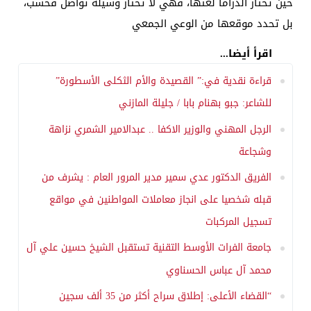
حين تختار الدراما لغتها، فهي لا تختار وسيلة تواصل فحسب،
بل تحدد موقعها من الوعي الجمعي
اقرأ أيضا...
قراءة نقدية في:” القصيدة والأم الثكلى الأسطورة”
للشاعر: جبو بهنام بابا / جليلة المازني
الرجل المهني والوزير الاكفا .. عبدالامير الشمري نزاهة
وشجاعة
الفريق الدكتور عدي سمير مدير المرور العام : يشرف من
قبله شخصيا على انجاز معاملات المواطنين في مواقع
تسجيل المركبات
جامعة الفرات الأوسط التقنية تستقبل الشيخ حسين علي آل
محمد آل عباس الحسناوي
“القضاء الأعلى: إطلاق سراح أكثر من 35 ألف سجين