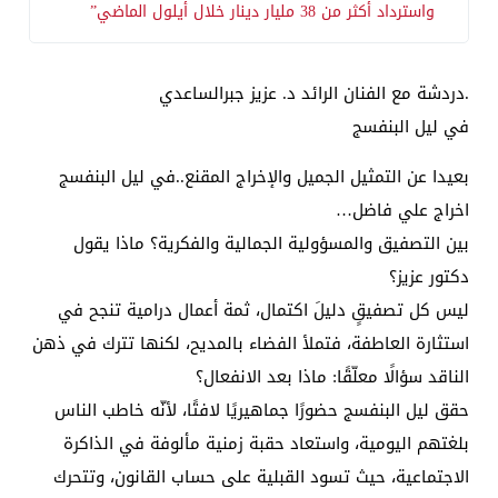
واسترداد أكثر من 38 مليار دينار خلال أيلول الماضي”
.دردشة مع الفنان الرائد د. عزيز جبرالساعدي
في ليل البنفسج
بعيدا عن التمثيل الجميل والإخراج المقنع..في ليل البنفسج
اخراج علي فاضل…
بين التصفيق والمسؤولية الجمالية والفكرية؟ ماذا يقول
دكتور عزيز؟
ليس كل تصفيقٍ دليلَ اكتمال، ثمة أعمال درامية تنجح في
استثارة العاطفة، فتملأ الفضاء بالمديح، لكنها تترك في ذهن
الناقد سؤالًا معلّقًا: ماذا بعد الانفعال؟
حقق ليل البنفسج حضورًا جماهيريًا لافتًا، لأنّه خاطب الناس
بلغتهم اليومية، واستعاد حقبة زمنية مألوفة في الذاكرة
الاجتماعية، حيث تسود القبلية على حساب القانون، وتتحرك