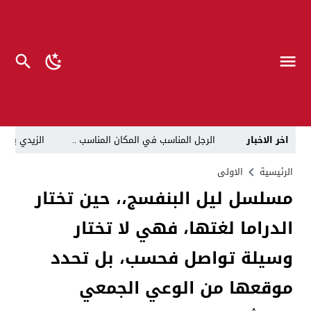
اخر الاخبار
الرجل المناسب في المكان المناسب ..
الزيدي يكلّ
قراءة نقدية في مرثية الوصل للكاتب عباس الزركاني….. د
الرئيسية
الاولى
مسلسل ليل البنفسج،، حين تختار
تحت عنوان “أقلام للمأجورين وسقوط في فخ الإفلاس الإع
الدراما لغتها، فهي لا تختار
في لقاء يجمع صانع المحتوى العراقي علي عادل مع الدبلوماسي الأمريكي السابق جوي هود (Joey Hood)، السفير الأمريكي السابق لدى تونس،
العراق: لا تهديد على الحدود مع سوريا وتحركات القوات ا
وسيلة تواصل فحسب، بل تحدد
بينهم ضابطان.. توقيف أربعة منتسبين بشرطة النجف بت
موقعها من الوعي الجمعي
نفوق جماعي”.. تحذير من كارثة بيئية تهدد أهوار الجنوب