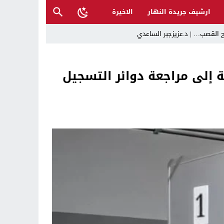
ارشيف جريدة النهار
الاخيرة
ح القصب… | د.عزيزجبر الساعدي
ة إلى مراجعة دوائر التسجيل
ل تغرق قرى شمال نينوى والأهالي يستغيثون
 تراكم أخطاء الإدارة والفساد
حية وتدعو إلى تحري الدقة