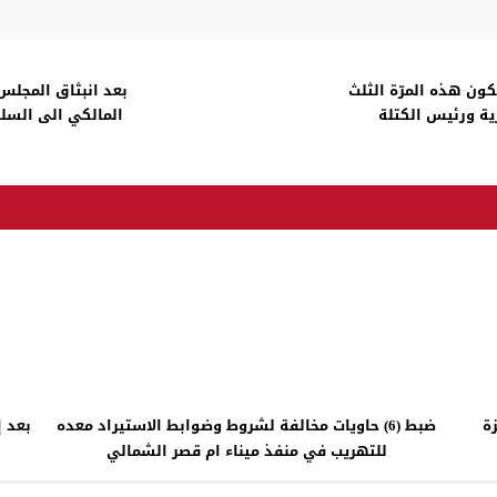
كون هذه المرّة الثلث
بعد انبثاق المجل
ية ورئيس الكتلة
المالكي الى السلط
ة
ضبط (6) حاويات مخالفة لشروط وضوابط الاستيراد معده
للتهريب في منفذ ميناء ام قصر الشمالي