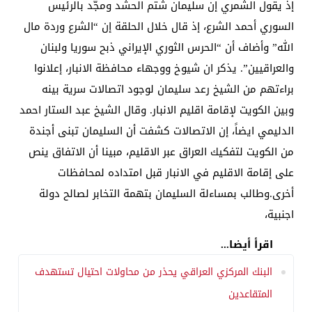
إذ يقول الشمري إن سليمان شتم الحشد ومجّد بالرئيس
السوري أحمد الشرع، إذ قال خلال الحلقة إن “الشرع وردة مال
الله” وأضاف أن “الحرس الثوري الإيراني ذبح سوريا ولبنان
والعراقيين”. يذكر ان شيوخ ووجهاء محافظة الانبار، إعلانوا
براءتهم من الشيخ رعد سليمان لوجود اتصالات سرية بينه
وبين الكويت لإقامة اقليم الانبار. وقال الشيخ عبد الستار احمد
الدليمي ايضاً، إن الاتصالات كشفت أن السليمان تبنى أجندة
من الكويت لتفكيك العراق عبر الاقليم، مبينا أن الاتفاق ينص
على إقامة الاقليم في الانبار قبل امتداده لمحافظات
أخرى.وطالب بمساءلة السليمان بتهمة التخابر لصالح دولة
اجنبية،
اقرأ أيضا...
البنك المركزي العراقي يحذر من محاولات احتيال تستهدف
المتقاعدين