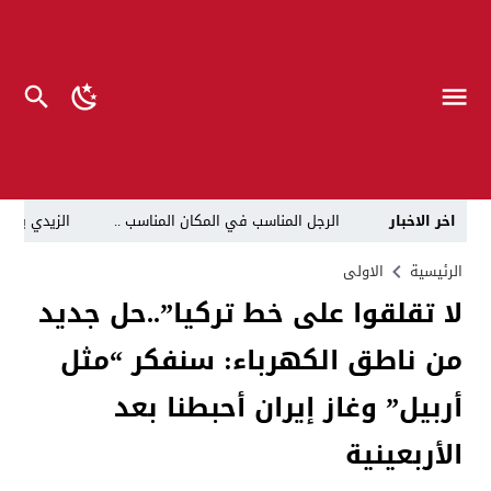
اخر الاخبار
الرجل المناسب في المكان المناسب ..
الزيدي يكلّ
قراءة نقدية في مرثية الوصل للكاتب عباس الزركاني….. د
الرئيسية
الاولى
لا تقلقوا على خط تركيا”..حل جديد
تحت عنوان “أقلام للمأجورين وسقوط في فخ الإفلاس الإع
من ناطق الكهرباء: سنفكر “مثل
في لقاء يجمع صانع المحتوى العراقي علي عادل مع الدبلوماسي الأمريكي السابق جوي هود (Joey Hood)، السفير الأمريكي السابق لدى تونس،
العراق: لا تهديد على الحدود مع سوريا وتحركات القوات ا
أربيل” وغاز إيران أحبطنا بعد
بينهم ضابطان.. توقيف أربعة منتسبين بشرطة النجف بت
الأربعينية
نفوق جماعي”.. تحذير من كارثة بيئية تهدد أهوار الجنوب