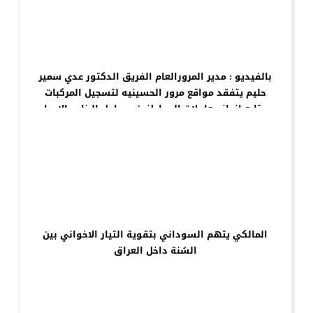
بالفيديو : مدير المرورالعام الفريق الدكتور عدي سمير
حليم يتفقد مواقع مرور الحسينيه لتسجيل المركبات
ويتابع انجاز معاملات المواطنين ومراحل البناء والاعمار
لتطوير البنى التحتيه لهذه المواقع الخدمية لجميع
مواطنينا الكرام ،
المالكي يتهم السوداني بتقوية التيار الاخواني بين
السُنة داخل العراق