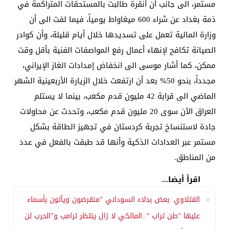
مستمر، الى جانب أن أنقرة طالبت بالمستحقات المتراكمة في
ذمة بغداد عن شراء 600 ميغاواط يومياً، فيما لفت الى أن
وزارة المالية تعمل على تسديدها خلال أيام قليلة، وأن كوادر
الصيانة تكافح لإنهاء أعمال رفع المواصفات الفنية بأقل وقت
ممكن، كما أشار موسى الى انخفاض إمدادات الغاز الإيراني،
مجدداً، بنحو 50% بعد أن ارتفعت خلال الزيارة الأربعينية الشهر
الماضي الى قرابة 42 مليون قدم مكعب، بينما لا يستلم
العراق الآن سوى 20 مليون قدم مكعب، وتحدث عن محاولات
جادة لاستنساخ تجربة كردستان في تجهيز الطاقة بشكل
مستمر عبر العدادات الذكية وأنها قد طبقت بالفعل في عدد
من المناطق.
اقرأ أيضا...
الفتلاوي :بعض بدلاء السوداني “منقرضون ويأتون بأسماء
عليها “طن تراب “..المالكي لا زال ينتظر ترامب و”الحرب لن