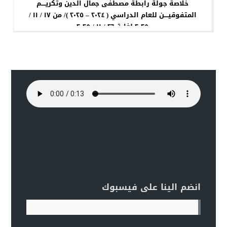
خلاصة جولة رابطة مصطفى جمال الدين وتكريــــم
المتفوقيــــن للعام الدراسي ( ٢٠٢٤ – ٢٠٢٥ )/ من ١٧ / ١١ /
٢٠٢٥ لغاية ٢٦ / ١١ / ٢٠٢٥
انضم الينا على فيسبوك