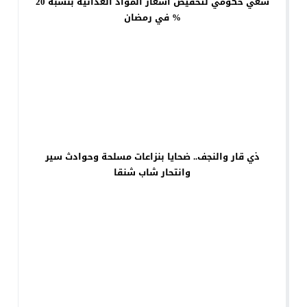
سعي حكومي لتخفيض أسعار المواد الغذائية بنسبة 20
% في رمضان
ذي قار والنجف.. ضحايا بنزاعات مسلحة وحوادث سير
وانتحار شاب شنقا