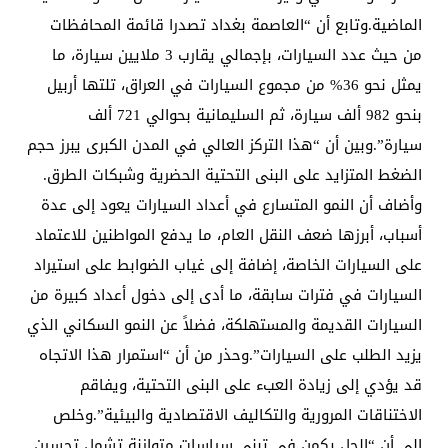
الماضية.وتابع أن “العاصمة بغداد تصدرا قائمة المحافظات
من حيث عدد السيارات، بإجمالي يقارب 3 ملايين سيارة، ما
يمثل نحو 36% من مجموع السيارات في العراق، تلتها أربيل
بنحو 982 ألف سيارة، ثم السليمانية بحوالي 721 ألف
سيارة”.وبين أن “هذا التركز العالي في المدن الكبرى يبرز حجم
الضغط المتزايد على البنى التحتية الحضرية وشبكات الطرق.
وأضاف أن النمو المتسارع في أعداد السيارات يعود إلى عدة
أسباب، أبرزها ضعف النقل العام، ما يدفع المواطنين للاعتماد
على السيارات الخاصة، إضافة إلى غياب الضوابط على استيراد
السيارات في فترات سابقة، ما أدى إلى دخول أعداد كبيرة من
السيارات القديمة والمستهلكة، فضلاً عن النمو السكاني الذي
يزيد الطلب على السيارات”.وحذر من أن “استمرار هذا الاتجاه
قد يؤدي إلى زيادة العبء على البنى التحتية، ويفاقم
الاختناقات المرورية والتكاليف الاقتصادية والبيئية”.وخلص
إلى أن “الحل يكمن في تبني سياسات متوازنة تشمل تحسين