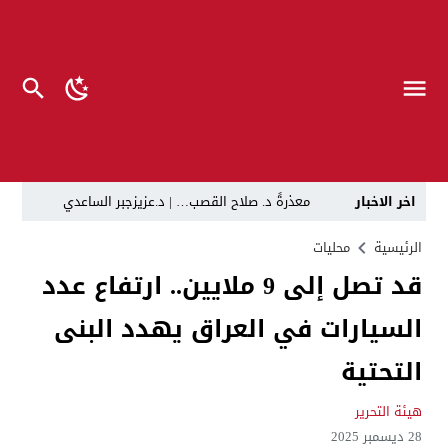
اخر الاخبار
معذرةً د. صلاح القصب… | د.عزيزجبر الساعدي
في لقاء يجمع صانع المحتوى العراقي علي عادل مع الدبلوماسي الأمريكي السابق جوي هود (Joey Hood)، السفير الأمريكي السابق لدى تونس،
الرئيسية
محليات
قد تصل إلى 9 ملايين.. ارتفاع عدد
العراق: لا تهديد على الحدود مع سوريا وتحركات القوات ا
السيارات في العراق يهدد البنى
بينهم ضابطان.. توقيف أربعة منتسبين بشرطة النجف بت
نفوق جماعي”.. تحذير من كارثة بيئية تهدد أهوار الجنوب
التحتية
الإطاحة بمتهم وفق المادة 4 إرهاب بعد استدراجه من خارج العراق
هيئة التحرير
لن ننتظر الموازنات.. وزير الصحة يمنح أولوية العقود للشر
28 ديسمبر 2025