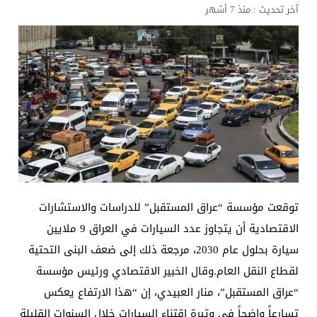
آخر تحديث :
منذ 7 أشهر
توقعت مؤسسة “عراق المستقبل” للدراسات والاستشارات
الاقتصادية أن يتجاوز عدد السيارات في العراق 9 ملايين
سيارة بحلول عام 2030، مرجعة ذلك إلى ضعف البنى التحتية
لقطاع النقل العام.وقال الخبير الاقتصادي ورئيس مؤسسة
“عراق المستقبل”، منار العبيدي، إن “هذا الارتفاع يعكس
تسارعاً واضحاً في وتيرة اقتناء السيارات خلال السنوات القليلة