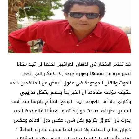
قد تختمر الافكار في اذهان العراقيين لكنها لن تجد مكانا
لتعبر فيه عن نفسها بصورة جيدة إلا الافكار التي تخص
الموت والقتل الموجودة في عقول البعض من المتنفذين هذه
حقيقة مؤلمة مفادها ان الخير بدأ ينحسر بشكل تدريجي
وكارثي ولا أمل للعودة اليه . الوضع المتأزم يلازمنا منذ آلاف
السنين بطريقة اصبحت موازية تماما لعيشنا فالملاحظ الجيد
يدرك بان العراق يتراجع بكل شيء عكس دول العالم وعكس
دوران عقارب الساعة ولا اعلم لماذا سميت عقارب الساعة ؟
لماذا وألف لماذا ؟ لماذا نتراجع الى الخلف بهذه المشاهد