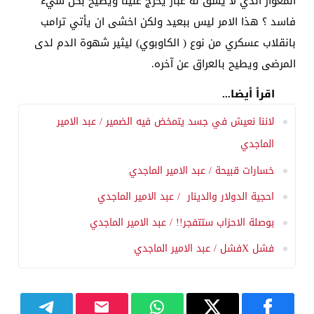
المغوار الذي لا يشق له غبار يخرج علينا ويطيح بكل شيء
فاسد ؟ هذا الامر ليس ببعيد ولكن اخشى ان يأتي ترامب
بانقلاب عسكري من نوع ( الكاوبوي) ليثير شهوة الدم لدى
المرضى ويطيح بالعراق عن آخره.
اقرأ أيضا...
لاننا نعيش في جسد يتمخض فيه الضمير / عبد الامير
الماجدي
خسارات قبيحة / عبد الامير الماجدي
احجية الدولار والدينار ‏ / عبد الامير الماجدي
بوصلة الاحزاب ستتفجر!! / عبد الامير الماجدي
فشل Xفشل / عبد الامير الماجدي