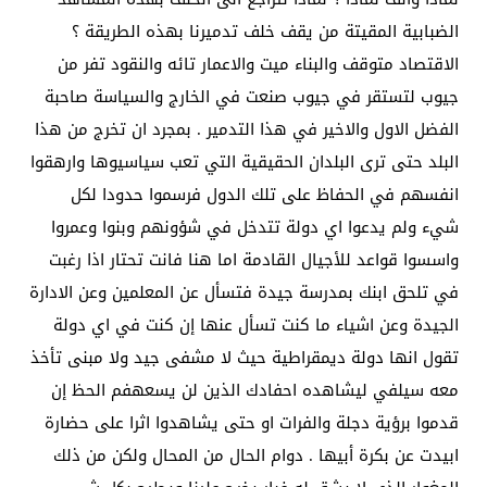
الضبابية المقيتة من يقف خلف تدميرنا بهذه الطريقة ؟
الاقتصاد متوقف والبناء ميت والاعمار تائه والنقود تفر من
جيوب لتستقر في جيوب صنعت في الخارج والسياسة صاحبة
الفضل الاول والاخير في هذا التدمير . بمجرد ان تخرج من هذا
البلد حتى ترى البلدان الحقيقية التي تعب سياسيوها وارهقوا
انفسهم في الحفاظ على تلك الدول فرسموا حدودا لكل
شيء ولم يدعوا اي دولة تتدخل في شؤونهم وبنوا وعمروا
واسسوا قواعد للأجيال القادمة اما هنا فانت تحتار اذا رغبت
في تلحق ابنك بمدرسة جيدة فتسأل عن المعلمين وعن الادارة
الجيدة وعن اشياء ما كنت تسأل عنها إن كنت في اي دولة
تقول انها دولة ديمقراطية حيث لا مشفى جيد ولا مبنى تأخذ
معه سيلفي ليشاهده احفادك الذين لن يسعهفم الحظ إن
قدموا برؤية دجلة والفرات او حتى يشاهدوا اثرا على حضارة
ابيدت عن بكرة أبيها . دوام الحال من المحال ولكن من ذلك