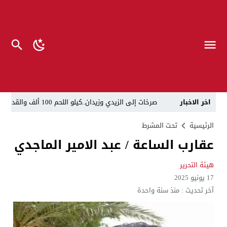
اخر الاخبار
صرخات إلى الزيدي وزيدان..كيلو اللحم 100 ألف والقداحة 5 آلاف في سجون العراق.. تظاهرة العوائل وسط بغداد
الناطق العسكري لا يزعل من أبو فدك.. اللواء النعمان: 
الرئيسية
تحت المشرط
عقارب الساعة / عبد الامير الماجدي
“لحين تسمية وزرائها”..الزيدي يوجه وكلاء الوزارات الشا
مسيّرات إيرانية تستهدف مقرات حزب معارض كردي قرب ا
هيئة التحرير
17 يونيو 2025
القضاء يطيح بموظفين ومعقبين في بلدية الناصرية بحوزت
آخر تحديث :
منذ سنة واحدة
الإعلام والاتصالات تتوعد بإجراءات قانونية: لا وكيل رسم
ذي قار.. انطلاق عملية لاعتقال أكثر من 20 شخصاً في البلدية والتسجيل العقاري