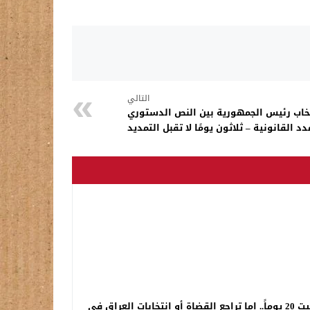
التالي
تخاب رئيس الجمهورية بين النص الدستوري
د القانونية – ثلاثون يومًا لا تقبل التمديد
بقيت 20 يوماً.. إما تراجع القضاة أو انتخابات العراق في