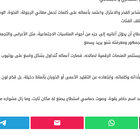
الفخر والاعتزاز، واعتمد بأعماله على كلمات تحمل معاني الرجولة، النخوة، الوف
تلف الفئات.
تطاع أن يحوّل أغانيه إلى جزء من أجواء المناسبات الاجتماعية، مثل الأعراس والتج
الجمهور ومعرفته شنو يريد يسمع.
يستثمر المنصات الرقمية لصالحه، فصارت أعماله تُتداول بشكل واسع على يوتيو
أدائه وكلماته، وابتعاده عن التقليد الأعمى أو الذوبان بأنماط دخيلة، بل قدّم 
منشد اسم حاضر بقوة، وصوت حماسي استطاع يصنع له مكان ثابت، وما زال مشواره