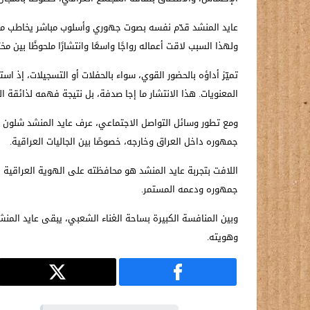
عايد المنشد قدّم نفسه بصوت جهوري وأسلوب مباشر يخاطب مشاعر 
ولهذا السبب لاقت أعماله رواجًا واسعًا وانتشارًا ملحوظًا بين مخ
تميّز أداؤه بالحضور القوي، سواء بالحفلات أو التسجيلات، إذ اس
المعنويات. هذا الانتشار ما إجا صدفة، بل نتيجة فهمه لذائقة 
ومع تطور وسائل التواصل الاجتماعي، عرف عايد المنشد شلون 
جمهوره داخل العراق وخارجه، خصوصًا بين الجاليات العراقية.
اللافت بتجربة عايد المنشد هو محافظته على الهوية العراقية ب
جمهوره ودعمه المستمر.
وبين المنافسة الكبيرة بساحة الغناء الشعبي، يبقى عايد ال
وهويته.