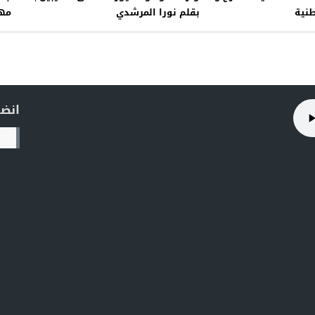
طنية
بقلم نورا المرشدي
مهب
انضم