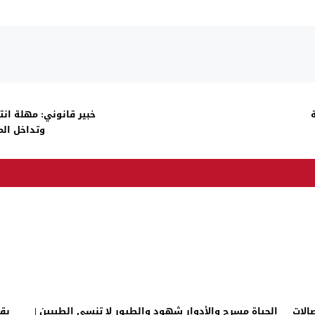
خبير قانوني: مهلة ان
وتداخل المد
الات
الحياة مسرح والأدوار شهود والطيور لا تنسى الطيبين |