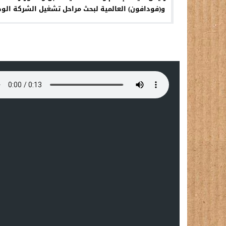
و(فودافون) العالمية لبحث مراحل تشغيل الشركة الو
للهاتف النقال