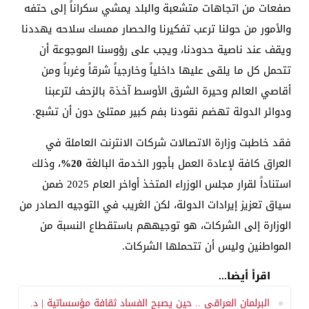
صفعات من اتجاهات متشعبة والبلد يمشي سكراناً إلى حتفه
والأمور من حولنا ترعب تفكيرنا والحصار ممسك سلاحه يهددنا
ويقف عند ناصية حدودنا، ويجب على رؤوسنا الموجوعة أن
تتحمل كل ما يلقى عليها داخلياً وخارجياً شرقاً وغرباً ومن
أقاصي العالم وحيرة الشرق الأوسط آخذة بالزحف لترعبنا
ودوائر الدولة تهضم نقودنا بفم كبير ممتلئ دون أن تشبع.
فقد خاطبت وزارة الاتصالات شركات الانترنت العاملة في
العراق كافة لإعادة العمل بأجور الخدمة البالغة
20%
، وذلك
استناداً لقرار مجلس الوزراء المتخذ أواخر العام 2025 ضمن
سياق تعزيز إيرادات الدولة، لكن الغريب في التوجيه الصادر من
الوزارة إلى الشركات، هو توجيههم باستقطاع النسبة من
المواطنين وليس أن تتحملها الشركات.
اقرأ أيضا...
البرلمان العراقي .. حين يصبح الفساد ثقافة مؤسساتية | د.