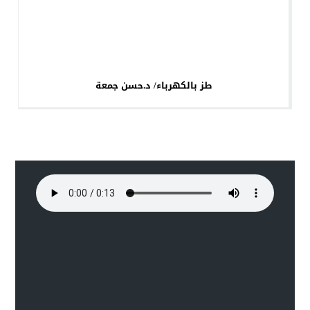
طز بالكهرباء/ د.حسن جمعة