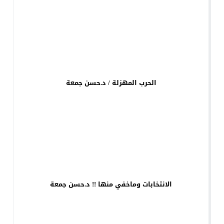
الحرب المهزلة / د.حسن جمعة
الانتخابات وماخفي منها !! د.حسن جمعة