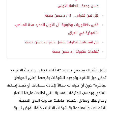
حسن جمعة | الحلقة الأولى
هل نحن فقراء … !! / د.حسن جمعة
كفى دكتاتوريات وظيفية: آن الأوان لتحديد مدة المناصب
التنفيذية في العراق
من استثنائية لتداولية بفشل ذريع / د.حسن جمعة
تنهدات مكبوتة | د.حسن جمعة
وأقل اشتراك سيصبح بحدود
47 ألف دينار
.. وضريبة الانترنت
تدخل حيز التنفيذ وتوجيه للشركات بفرضها “على المواطن
مباشرة” دون أن تترك له مجالاً لإعادة حساباته أو ضبط إيقاعه
المادي وبحسب الوثيقة المسربة التي اطلعت عليها النهار
وتداولتها وسائل الإعلام، خاطبت مديرية البنى التحتية
للاتصالات والمعلوماتية شركات الانترنت كافة لفرض نسبة