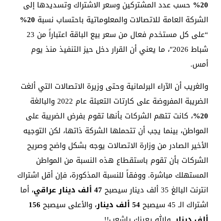
20%
حسب عدد المشتركين وسعر الاشتراك وتسديدها إلى
الشركة العامة للاتصالات والمعلوماتية باحتساب نسبة
20%
“على كل مستخدم فعال من سعر بيع الباقة اعتباراً من 23
شباط 2026″، ما يعني أن القرار دخل حيز التنفيذ منذ يوم
أمس.
والغريب أن الآراء البرلمانية وحتى وزيرة الاتصالات التي ألغت
الضريبة المفروضة على كارتات التعبئة عام 2022 والبالغة
20%
، كانت تتهم الشركات بأنها تقوم بفرض الضريبة على
المواطن، بينما يجب أن تتحملها الشركة ذاتها، لكن التوجيه
الأخير الصادر من وزارة الاتصالات يوجه بشكل واضح وصريح
الشركات بأن تقوم باستقطاع هذه النسبة من المواطن
المستهلك مباشرة. ووفقاً للنسبة المذكورة، فإن أقل اشتراك
انترنت البالغ 35 ألف دينار سيصبح
47 ألف دينار عراقي
، أما
اشتراك الـ 45 سيصبح
54 ألف دينار
، والأعلى سيصبح
156
ألف دينار
. والله يعينك ياشعب!!