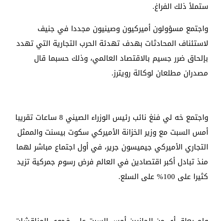
ستملأ ذلك الفراغ.
واجتمع مسؤولون أميركيون وصينيون مجددا في جنيف
لاستئناف المحادثات بهدف تهدئة الحرب التجارية التي تهدد
بإلحاق ضرر جسيم بالاقتصاد العالمي، وذلك حسبما قال
مصدران مطلعان لوكالة رويترز.
واجتمع خه لي فنغ نائب رئيس الوزراء الصيني 8 ساعات تقريبا
أمس السبت مع وزير الخزانة الأميركي سكوت بيسنت والممثل
التجاري الأميركي جيميسون جرير، في أول اجتماع مباشر لهما
منذ تبادل أكبر اقتصادين في العالم فرض رسوم جمركية تزيد
كثيرا على 100% على السلع.
ولم يعلق أي من الجانبين أمس السبت على فحوى المناقشات