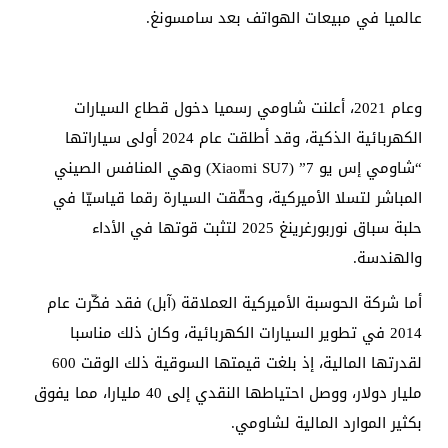
عالميا في مبيعات الهواتف بعد سامسونغ.
وعام 2021، أعلنت شاومي رسميا دخول قطاع السيارات
الكهربائية الذكية، وقد أطلقت عام 2024 أولى سياراتها
“شاومي إس يو 7” (Xiaomi SU7) وهي المنافس الصيني
المباشر لتسلا الأميركية، وحقّقت السيارة رقما قياسيّا في
حلبة سباق نوربورغرينغ 2025 لتثبت قوتها في الأداء
والهندسة.
أما شركة الحوسبة الأميركية العملاقة (آبل) فقد فكّرت عام
2014 في تطوير السيارات الكهربائية، وكان ذلك مناسبا
لقدرتها المالية، إذ بلغت قيمتها السوقية ذلك الوقت 600
مليار دولار، ووصل احتياطها النقدي إلى 40 مليارا، مما يفوق
بكثير الموارد المالية لشاومي.