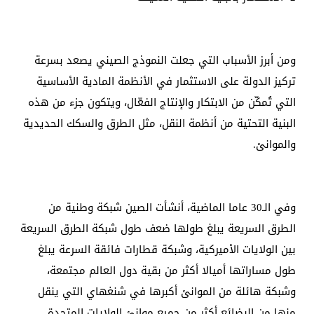
ومن أبرز الأسباب التي جعلت النموذج الصيني يصعد بسرعة
تركيز الدولة على الاستثمار في الأنظمة المادية الأساسية
التي تُمكّن من الابتكار والإنتاج الفعّال، ويتكون جزء من هذه
البنية التحتية من أنظمة النقل، مثل الطرق والسكك الحديدية
والموانئ.
وفي الـ30 عاما الماضية، أنشأت الصين شبكة وطنية من
الطرق السريعة يبلغ طولها ضعف طول شبكة الطرق السريعة
بين الولايات الأميركية، وشبكة قطارات فائقة السرعة يبلغ
طول مساراتها أميالا أكثر من بقية دول العالم مجتمعة،
وشبكة هائلة من الموانئ أكبرها في شنغهاي التي ينقل
منها من البضائع أكثر من جميع موانئ الولايات المتحدة.