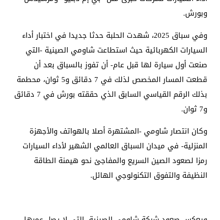
وبورش.
وفي سباق 2025، شهدت الحلبة حدثا جديدا في اختبار أداء
السيارات الكهربائية حيث استطاعت شاومي الصينية -التي
صنعت أول سيارة لها قبل عام- أن تفوز بالسباق بعد أن
قطعت المسار المخصص لذلك في 7 دقائق و5 ثوان، محطمة
بذلك الرقم القياسي السابق الذي حققته بورش في 7 دقائق
و7 ثوان.
وكان انتصار شاومي -المشتهرة أصلا بالهواتف والأجهزة
المنزلية- في ميدان السباق العالمي الشهير لأداء السيارات
رمزا لصعود الصين السريع والمفاجئ نحو هيمنة الطاقة
النظيفة والتفوق التكنولوجي الهائل.
ويعكس صعود شركة شاومي الصينية -التي لا يصل عمرها