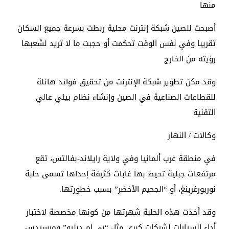
منها
أصبحت للصين شبكة إنترنت محلية ربطت بسرعة جميع السكان
تقريبا وفي نفس الوقت تحكمت أو حجبت ما لا تريد لشعبها
رؤيته من الخارج
وقد مكن تطوير شبكة الإنترنت من تحقيق فوائد هائلة
للقطاعات الصناعية في الصين وإنشاء نظام بيئي عالي
التقنية
وكالات / النهار
في منطقة غرب ألمانيا وفي ولاية رايلاند-بفالتس، تقع
مرتفعات جبلية تحيط بها غابات كثيفة إحداها تسمى حلبة
نوربورغرينغ، أو “الجحيم الأخضر” بسبب خطورتها.
وقد أخذت هذه الحلبة شهرتها من كونها مخصصة لاختبار
أداء السيارات لشركات كبرى مثل “بي إم دبليو” ومرسيدس