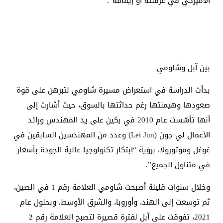
الأميركي في عرقلته أو إيقافه”.
بين آبل وشاومي
بدأت الدراسة في استعراض مسيرة شاومي لتبرهن على قوة
صعودها وهيمنتها رغم حداثتها بالسوق، حيث أشارت إلى
أنها تأسّست عام 2010 في بكين على يد المهندس ورائد
الأعمال لي جون (Lei Jun) وعدد من المهندسين السابقين في
غوغل وموتورولا، برؤية “ابتكار تكنولوجيا عالية الجودة بأسعار
في متناول الجميع”.
وخلال سنوات قليلة أصبحت شاومي العلامة رقم 1 في الصين،
ثم توسعت إلى الهند، وأوروبا، والشرق الأوسط، وبحلول عام
2021، تفوقت على آبل لفترة قصيرة لتصبح العلامة رقم 2