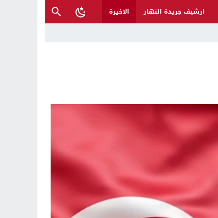
ارشيف جريدة النهار
الاخيرة
ح القصب… | د.عزيزجبر الساعدي
ل تغرق قرى شمال نينوى والأهالي يستغيثون