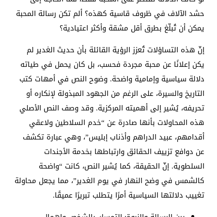
حشد الآلاف في ظروف قاسية كهذه؟ ألم تكن رسالة المحبة
يمكن أن تُبلّغ بطرق أقل مشقة وأكثر اعتيادية؟
إنّ هذه التساؤلات تُعزز الرؤية القائلة بأن حديث الغدير لم
يكن إعلانًا عن محبة مجردة فحسب، بل كان يحمل في طياته
دلالة سياسية وإمامية واضحة. وضوح النص في أمهات كتب
التاريخ والسيرة، على الرغم من الجهود المبذولة لإنكاره أو
تحريفه، يُشير إلى أهميته المركزية. وقد وصف النص الأصلي
هذه المحاولات بأنها صادرة عن “خدم السلاطين ولاعقي
أقدامهم، عبيد الدراهم وأذناب إبليس”، وهي عبارة تكشف
عن دوافع تزييف الحقائق وارتباطها بخدمة الأجندات
السلطوية. إنّ الحقيقة، كما يُشير النص، كانت “واضحة
كالشمس في وضح النهار في يوم الغدير”، مما يجعل محاولة
تغييب دلالتها السياسية أمرًا يتطلب تبريرًا عميقًا.