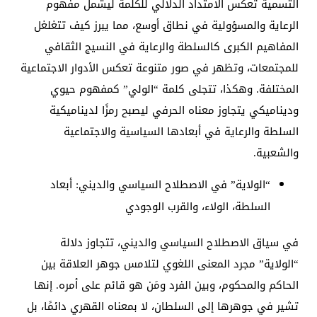
التسمية تعكس الامتداد الدلالي للكلمة ليشمل مفهوم
الرعاية والمسؤولية في نطاق أوسع، مما يبرز كيف تتغلغل
المفاهيم الكبرى كالسلطة والرعاية في النسيج الثقافي
للمجتمعات، وتظهر في صور متنوعة تعكس الأدوار الاجتماعية
المختلفة. وهكذا، تتجلى كلمة “الولي” كمفهوم حيوي
وديناميكي يتجاوز معناه الحرفي ليصبح رمزًا لديناميكية
السلطة والرعاية في أبعادها السياسية والاجتماعية
والشعبية.
“الولاية” في الاصطلاح السياسي والديني: أبعاد
السلطة، الولاء، والقرب الوجودي
في سياق الاصطلاح السياسي والديني، تتجاوز دلالة
“الولاية” مجرد المعنى اللغوي لتلامس جوهر العلاقة بين
الحاكم والمحكوم، وبين الفرد ومَن هو قائم على أمره. إنها
تشير في جوهرها إلى السلطان، لا بمعناه القهري دائمًا، بل