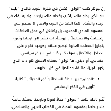
إن جوهر كلمة “الولي” يُكمن في فكرة القرب. فالذي “يليك”
هو الذي يدنو منك، يقترب بفعله منك، يتبعك، ولا يفارقك في
الرخاء والشدة. هذا البعد من القرب والاتباع لا يقتصر على
المفهوم المادي المحدود، بل يتغلغل في عمق العلاقات
الإنسانية والاجتماعية والروحية. إنه يُشير إلى ارتباط وثيق،
يتجاوز المصلحة العابرة ليصبح علاقة وجودية تقوم على
الدداخل والاتصال، سواء كان ذلك في سياق سياسي،
اجتماعي، أو ديني. فـ”الولي” بمعناه الأعمق هو ذاك الذي
يكون قريبًا، ملتزمًا، ومناصرًا في كل الظروف.
“المولى” بين دلالة السلطة وأفق المحبة: إشكالية
تأويل في الفكر الإسلامي
تُثير دلالة كلمة “المولى” جدلاً لغويًا وتاريخيًا عميقًا، خاصةً
عند ربطها بمفهوم المحبة في الخطاب العربي والإسلامي.