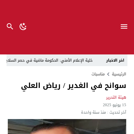
اخر الاخبار
خلية الإعلام الأمني: الحكومة ماضية في حصر السلاح بيد
الرجل المناسب في المكان المناسب ..
الزيدي يكلّ
الرئيسية
مناسبات
سوانح في الغدير / رياض العلي
قراءة نقدية في مرثية الوصل للكاتب عباس الزركاني….. د
تحت عنوان “أقلام للمأجورين وسقوط في فخ الإفلاس الإع
هيئة التحرير
15 يونيو 2025
في لقاء يجمع صانع المحتوى العراقي علي عادل مع الدبلوماسي الأمريكي السابق جوي هود (Joey Hood)، السفير الأمريكي السابق لدى تونس،
آخر تحديث :
منذ سنة واحدة
العراق: لا تهديد على الحدود مع سوريا وتحركات القوات ا
بينهم ضابطان.. توقيف أربعة منتسبين بشرطة النجف بت