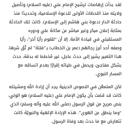
لقد بدأت إرهاصات ترشيح الإمام علي (عليه السلام) وتأصيل
ولايته منذ اللحظات الأولى للدعوة الإسلامية، وتحديدًا منذ
حادثة الدار (دعوة بني هاشم إلى الإسلام). كانت تلك الحادثة
بمثابة إعلان مبكر وغير مباشر عن مكانة علي ودوره
المستقبلي في قيادة الأمة. إلا أن “للقوم رأيًا آخر”، رأيًا
وصفه أحد أبرز رجالهم (عمر بن الخطاب) بـ”فلتة” لم تُقَ شرها.
هذا التعبير يشير إلى حدث عاجل، غير مُخطط له بدقة، حدث
بشكل مفاجئ، ويحمل في طياته إقرارًا بعدم اتساقه مع
المسار النبوي.
لكن المتمعّن في النصوص الدينية يجد أن إرادة الله ومشيئته
كانت قد قضت بأن يكون الإمام علي (عليه السلام) هو الولي،
بنص صريح من قول الرسول (صلى الله عليه وآله وسلم) الذي
“وما ينطق عن الهوى”. هذه الإرادة الإلهية والنبويّة كانت
تتعارض مع ما حدث بعد وفاة الرسول.