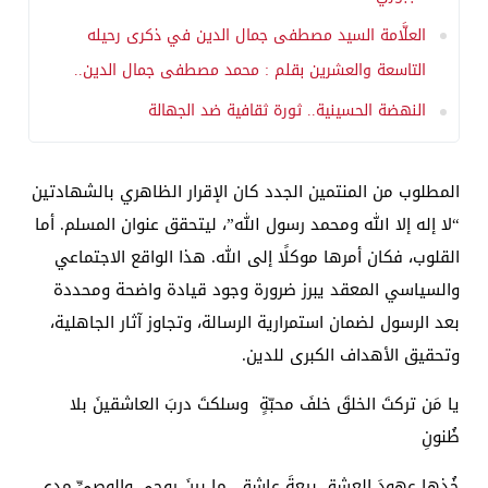
العلَّامة السيد مصطفى جمال الدين في ذكرى رحيله
التاسعة والعشرين بقلم : محمد مصطفى جمال الدين..
النهضة الحسينية.. ثورة ثقافية ضد الجهالة
المطلوب من المنتمين الجدد كان الإقرار الظاهري بالشهادتين
“لا إله إلا الله ومحمد رسول الله”، ليتحقق عنوان المسلم. أما
القلوب، فكان أمرها موكلًا إلى الله. هذا الواقع الاجتماعي
والسياسي المعقد يبرز ضرورة وجود قيادة واضحة ومحددة
بعد الرسول لضمان استمرارية الرسالة، وتجاوز آثار الجاهلية،
وتحقيق الأهداف الكبرى للدين.
يا مَن تركتَ الخلقَ خلفَ محبّةٍ وسلكتَ دربَ العاشقينَ بلا
ظُنونِ
خُذها عهودَ العِشقِ بيعةَ عاشقٍ ما بينَ روحي والوصيِّ مدى