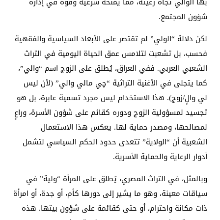
بها الوالي تجاه رعيته، مما يمنحه شرعية وقوة في إدارة
شؤون المجتمع.
لكن دلالة “الولي” لم تقتصر على الأبعاد السياسية والفقهية
فحسب، بل تشعبت لتلامس عمق الحياة اليومية في التراث
الشعبي العربي. ففي العراق، يُطلق على الزوج اسم “والي”،
كما يتجلى في الأغنية التراثية “چي مالي والي” (لأن ليس
لي والٍ/زوج). هذا الاستخدام ليس مجرد تسمية عابرة، بل هو
تجسيد لمسؤولية الزوج ودوره كقائم على شؤون الأسرة، وراعٍ
لمصالحها، ومصدر حماية لها. يعكس هذا الاستعمال
الشعبية أن “الولاية” تتعدى حدود الحكم السياسي لتشمل
أدوار الرعاية والحماية الأسرية.
وبالمثل، في التراث المصري، يُطلق على المرأة “ولية” في
سياقات معينة، وهو ما يشير إلى دورها كأم، أو جدة، أو امرأة
ذات مكانة واحترام، أو حتى كقائمة على شؤون بيتها. هذه