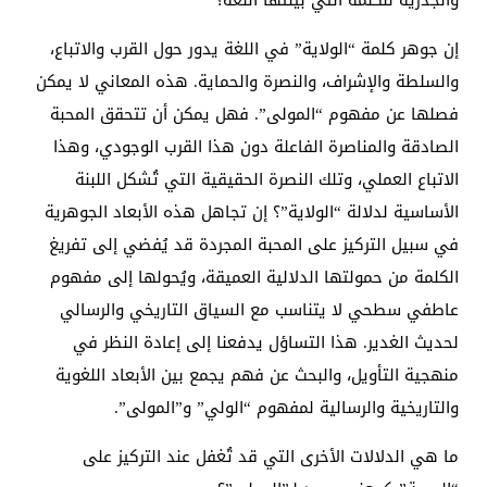
والجذرية للكلمة التي بيّنتها اللغة؟
إن جوهر كلمة “الولاية” في اللغة يدور حول القرب والاتباع،
والسلطة والإشراف، والنصرة والحماية. هذه المعاني لا يمكن
فصلها عن مفهوم “المولى”. فهل يمكن أن تتحقق المحبة
الصادقة والمناصرة الفاعلة دون هذا القرب الوجودي، وهذا
الاتباع العملي، وتلك النصرة الحقيقية التي تُشكل اللبنة
الأساسية لدلالة “الولاية”؟ إن تجاهل هذه الأبعاد الجوهرية
في سبيل التركيز على المحبة المجردة قد يُفضي إلى تفريغ
الكلمة من حمولتها الدلالية العميقة، ويُحولها إلى مفهوم
عاطفي سطحي لا يتناسب مع السياق التاريخي والرسالي
لحديث الغدير. هذا التساؤل يدفعنا إلى إعادة النظر في
منهجية التأويل، والبحث عن فهم يجمع بين الأبعاد اللغوية
والتاريخية والرسالية لمفهوم “الولي” و”المولى”.
ما هي الدلالات الأخرى التي قد تُغفل عند التركيز على