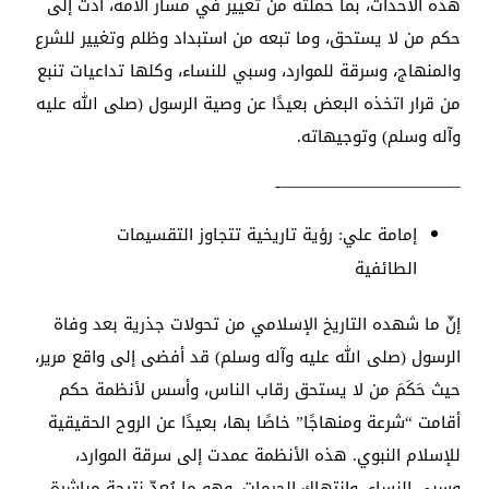
هذه الأحداث، بما حملته من تغيير في مسار الأمة، أدت إلى
حكم من لا يستحق، وما تبعه من استبداد وظلم وتغيير للشرع
والمنهاج، وسرقة للموارد، وسبي للنساء، وكلها تداعيات تنبع
من قرار اتخذه البعض بعيدًا عن وصية الرسول (صلى الله عليه
وآله وسلم) وتوجيهاته.
———————————-
إمامة علي: رؤية تاريخية تتجاوز التقسيمات
الطائفية
إنّ ما شهده التاريخ الإسلامي من تحولات جذرية بعد وفاة
الرسول (صلى الله عليه وآله وسلم) قد أفضى إلى واقع مرير،
حيث حَكَمَ من لا يستحق رقاب الناس، وأسس لأنظمة حكم
أقامت “شرعة ومنهاجًا” خاصًا بها، بعيدًا عن الروح الحقيقية
للإسلام النبوي. هذه الأنظمة عمدت إلى سرقة الموارد،
وسبي النساء، وانتهاك الحرمات، وهو ما يُعدّ نتيجة مباشرة