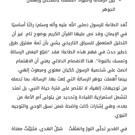
بين الرسالة والنبوة: التمسك بالشخص وإهمال
الجوهر
تُعد الطاعة للرسول (صلى الله عليه وآله وسلم) ركنًا أساسيًا
في الإيمان، وقد نص عليها القرآن الكريم بوضوح تام. غير أن
التحليل المتعمق للسياق التاريخي يشي بأن ثمة مفترق طرق
خطير حدث في فهم هذه الطاعة؛ فقد “ضيّع البعض الرسالة
وتمسك بالنبوة”. هذا الانفصام الدلالي يعني أن الاهتمام
انصبّ على شخصية الرسول ككيان معنوي ومبعوث إلهي،
بينما أُهملت جوهر الرسالة التي بُعث بها. الرسالة، بما تحمله
من توجيهات إلهية، لا تقتصر على فترة حياة النبي، بل تمتد
لتشمل استمرارية القيادة وتحديد من يتولى أمر الأمة من
بعده، وهي إشارات كانت واضحة ضمن نسق الوحي والتوجيه
النبوي.
في الغديرِ تجلّى النورُ وانفلَقَتْ سُبُلُ الهدى، فتَبَيَّنَتْ معناهُ