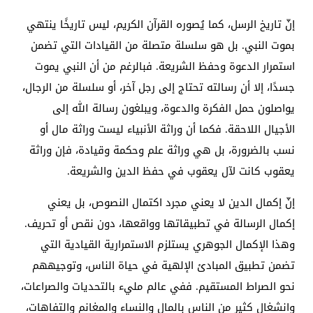
إنّ تاريخ الرسل، كما يُصوره القرآن الكريم، ليس تاريخًا ينتهي
بموت النبي. بل هو سلسلة متصلة من القيادات التي تضمن
استمرار الدعوة وحفظ الشريعة. فبالرغم من أن النبي يموت
جسدًا، إلا أن رسالته تحتاج إلى رجل آخر، أو سلسلة من الرجال،
يواصلون حمل الفكرة والدعوة، ويبلغون رسالة الله إلى
الأجيال اللاحقة. فكما أن وراثة الأنبياء ليست وراثة مال أو
نسب بالضرورة، بل هي وراثة علم وحكمة وقيادة، فإن وراثة
يعقوب كانت لآل يعقوب في حفظ الدين والشريعة.
إنّ إكمال الدين لا يعني مجرد اكتمال النصوص، بل يعني
إكمال الرسالة في تطبيقاتها وواقعها، دون نقص أو تحريف.
وهذا الإكمال الجوهري يستلزم الاستمرارية القيادية التي
تضمن تطبيق المبادئ الإلهية في حياة الناس، وتوجيههم
نحو الصراط المستقيم. ففي عالم مليء بالتحديات والصراعات،
وانشغال كثير من الناس بالمال والنساء والمغانم والتفاهات،