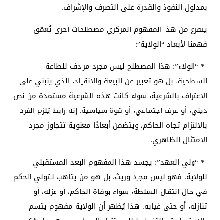
بمدلول النفوذ والقدرة على التصرف والإشراف.
يتفرع من هذا المفهوم المركزي مصطلحات أخرى تُعمّق
فهمنا لأبعاد “الولاية”:
* “الولاء”: هذا المصطلح ليس مجرد مرادف للطاعة
السطحية، بل هو تعبير عن البيعة والانقياد، الذي ينبني على
الاعتراف بالشرعية، سواء كانت هذه الشرعية مستمدة من نص
ديني، أو عرف اجتماعي، أو قوة سياسية. إنه رابط يُلزم الفرد
بالالتزام تجاه الحاكم، ويتضمن أبعادًا معنوية تتجاوز مجرد
الامتثال الظاهري.
* “ولي العهد”: يجسد هذا المفهوم البعد المستقبلي
للولاية. فهو ليس مجرد وريث، بل هو من يتأهب لـتولي الحكم
في حال انتقال السلطة، سواء بوفاة الحاكم، أو عزله، أو
تنازله، أو حتى غيابه. هذا يُظهر أن الولاية مفهوم يتسم