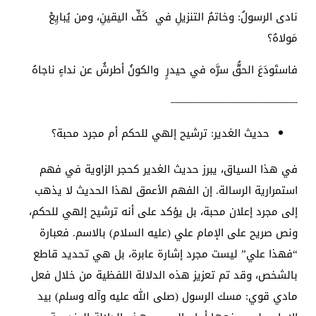
نادى الرسولُ: وخاتمُ التنزيلِ في كَفِّ اليقينِ، ومن يُبايِعْ
مَولاهُ؟
فاستَودَعَ الحقُّ سرَّه في حيدرٍ والكونُ أطرشُ عن نداءٍ ناجاهُ
————————————
حديث الغدير: ترشيح إلهي للحكم أم مجرد محبة؟
في هذا السياق، يبرز حديث الغدير كحجر الزاوية في فهم
استمرارية الرسالة. إن الفهم الأعمق لهذا الحديث لا يذهب
إلى مجرد إعلان محبة، بل يؤكد على أنه ترشيح إلهي للحكم،
ونص صريح على الإمام علي (عليه السلام) بالاسم. فعبارة
“فهذا علي” ليست مجرد إشارة عابرة، بل هي تحديد قاطع
بالشخص، وقد تم تعزيز هذه الدلالة اللفظية من خلال فعل
مادي قوي: مسك الرسول (صلى الله عليه وآله وسلم) بيد