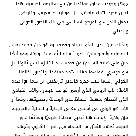
جوهر وجودنا، وخلق عقائدنا من نبع تعاليمه الصافية. هذا
ليس مجرد انتماء عاطفي، بل هو ارتباط معرفي وتاريخي
يجعل النص هو المرجع الأساسي في بناء التصور الكوني
والديني.
ولذلك، فإن الدين الذي نتبناه ونعتقد به هو دين محمد (صلى
الله عليه وآله وسلم)، الذي أرسله الله هاديًا ونورًا، وهو أيضًا
دين علي (عليه السلام) من بعده. هذا التلازم ليس ثانويًا، بل
هو جوهري، فمنهما معًا نستمد معتقدنا ونتصور نظامنا
الكوني. إنهما ليسا مجرد قائدين تاريخيين، بل هما أبوا هذه
الأمة؛ الأب الروحي الذي أرسى قواعد الإيمان، والأب القيادي
الذي اضطلع بمهمة الحفاظ على الرسالة وتطبيقها. وكما أن
الأب هو الولي في أسمى معاني الرعاية والحماية والتوجيه،
فإن ولاية الإمامة هنا تُصبح امتدادًا طبيعيًا ومكثفًا لدور
النبوة، تُجسّد المُنزّل من السماء في القرآن الكريم، وتُجسّد
المنطوق من قبل الرسول الأكرم في سنته الشريفة، لتُشكل