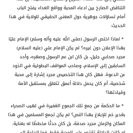
التناقض الصارخ بين ادعاء المحبة وواقع العداء يفتح الباب
أمام تساؤلات جوهرية حول المعنى الحقيقي للولاية في هذا
الحديث:
* لماذا اختص الرسول (صلى الله عليه وآله وسلم) الإمام عليًا
بهذا الإعلان دون غيره؟ لم يكن الإمام علي (عليه السلام)
مجرد صحابي جليل، بل كان ابن عم الرسول وصهره، وأحد
السابقين إلى الإسلام، وصاحب المواقف البطولية في الذود
عن الدعوة. فهل كان هذا التخصيص مجرد إشارة إلى محبة
شخصية، أم كان يحمل دلالة أعمق تتعلق بمستقبل الأمة
وقيادتها؟
* ما الحكمة من جمع تلك الجموع الغفيرة في لهيب الصحراء
بغدير خم للإبلاغ بهذا النص؟ لم يكن تجمع المسلمين في هذا
المكان والزمان مجرد صدفة، بل كان حدثًا مخططًا له بعناية.
لو كانت الدلالة تقتصر على المحبة فقط، فما الحاجة إلى