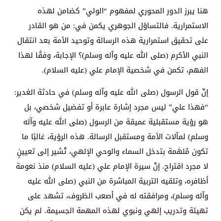
هنا يبرز الدور المحوري لمفهوم “الولي” كضامن لهذه
الاستمرارية. فالتساؤل الجوهري يكمن في: من هو القادر
على تحقيق استمرارية هذه الرسالة وتوحيد الأمة بعد انتقال
النبي الأكرم (صلى الله عليه وآله وسلم)؟ الإجابة، وفقًا لهذا
الفهم، تكمن في شخصية الإمام علي (عليه السلام).
إنّ قول الرسول (صلى الله عليه وآله وسلم) في حادثة الغدير:
“فهذا علي” ليس مجرد إشارة عابرة أو تفضيل شخصي، بل
هو رؤية مستقبلية عميقة من الرسول (صلى الله عليه وآله
وسلم) لمآلات الأمة ومستقبل الرسالة. هذه الرؤية، غالبًا ما
تكون مُلهَمة بتدخل السماء والوحي الإلهي، تُشير إلى تعيينٍ
لا مجرد اقتراح. إنّ سيرة الإمام علي (عليه السلام) منذ نعومة
أظافره، وتلقيه التربية المباشرة من النبي (صلى الله عليه
وآله وسلم)، ومرافقته له في أصعب الظروف، تشهد على
تهيئة وتدريب إلهي ونبوي لهذه المهمة الجسيمة. لم يكن