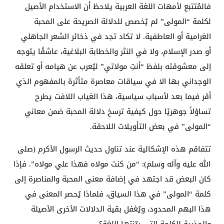
فالمُتتبع لأمهات اللغة العربية يلاحظ أن الاستخدام الأصيل
لكلمة “المولى” لم يُخصص للدلالة الصريحة على المحبة
الغرامية أو العاطفية. لا تكاد تجد في ذخائر الشعر الجاهلي
أو صدر الإسلام، ولا في النثر والخطابة البلاغية، عاشقًا يتوجه
إلى معشوقته بلفظ “أنتِ مولاتي” ليُعرب عن هيامه أو تعلقه
الوجداني بها الا في سياقات معاصرة متأثرة بالمفهوم الذي
أقر فيما بعد لأسباب سياسية، هذا الغياب اللافت يطرح
تساؤلاً جوهريًا حول كيفية ترسخ دلالة المحبة ضمن معاني
“المولى” في بعض التأويلات اللاحقة.
تتفاقم هذه الإشكالية عند تناول حديث الرسول الأكرم (صلى
الله عليه وآله وسلم): “من كنت مولاه فهذا علي مولاه”. فإذا
كان البعض قد اجتهد في إضافة معنى المحبة والمناصرة إلى
كلمة “المولى” في هذا السياق، فلماذا يُحصر المعنى في
هذا البهم المحدود، ويُغفل بقية الدلالات الأخرى الأصيلة