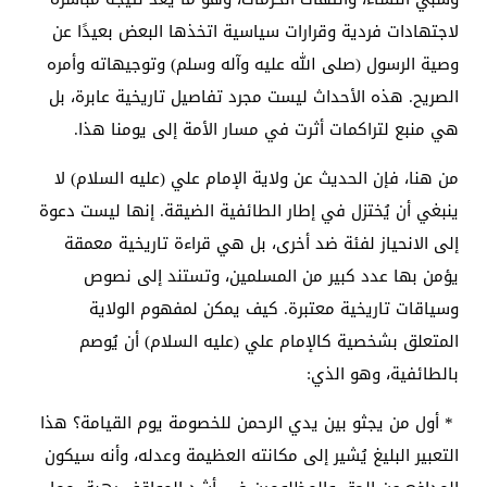
لاجتهادات فردية وقرارات سياسية اتخذها البعض بعيدًا عن
وصية الرسول (صلى الله عليه وآله وسلم) وتوجيهاته وأمره
الصريح. هذه الأحداث ليست مجرد تفاصيل تاريخية عابرة، بل
هي منبع لتراكمات أثرت في مسار الأمة إلى يومنا هذا.
من هنا، فإن الحديث عن ولاية الإمام علي (عليه السلام) لا
ينبغي أن يُختزل في إطار الطائفية الضيقة. إنها ليست دعوة
إلى الانحياز لفئة ضد أخرى، بل هي قراءة تاريخية معمقة
يؤمن بها عدد كبير من المسلمين، وتستند إلى نصوص
وسياقات تاريخية معتبرة. كيف يمكن لمفهوم الولاية
المتعلق بشخصية كالإمام علي (عليه السلام) أن يُوصم
بالطائفية، وهو الذي:
* أول من يجثو بين يدي الرحمن للخصومة يوم القيامة؟ هذا
التعبير البليغ يُشير إلى مكانته العظيمة وعدله، وأنه سيكون