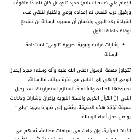
الإمام علي (عليه السلام) مجرد تابع، بل كان تلميذًا متفوقًا،
ورفيق درب مُلهم، تم إعداده بوعي واختيار لتلقي عبء
القيادة بعد النبي، ولضمان أن مسيرة الرسالة لن تنقطع
بوفاة حاملها الأول.
إشارات قرآنية ونبوية: ضرورة “الولي” لاستدامة
الرسالة
تتجاوز مهمة الرسول (صلى الله عليه وآله وسلم) مجرد إيصال
الوحي الإلهي إلى الناس في فترة حياته. فالرسالة،
بطبيعتها الخالدة والشاملة، تستلزم استمراريتها بعد رحيل
النبي. إنّ القرآن الكريم والسنة النبوية يزخران بإشارات ودلالات
عميقة تؤكد هذه الحقيقة، وتُشير إلى ضرورة وجود “ولي”
يواصل حمل أعباء الرسالة.
الآيات القرآنية، وإن جاءت في سياقات مختلفة، تُسهم في