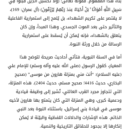
بناء هذا المفهوم. فقوله تعالى: (وَلَا تَحْسَبَنَّ الَّذِينَ قُتِلُوا فِي
سَبِيلِ اللَّهِ أَمْوَاتًا ۚ بَلْ أَحْيَاءٌ عِندَ رَبِّهِمْ يُرْزَقُونَ) (آل عمران: 169)،
لا يقتصر على تكريم الشهداء، بل يُلمح إلى استمرارية الفاعلية
والتأثير حتى بعد الموت الجسدي. وهذا المبدأ، وإن كان
يتعلق بالشهداء، فإنه يُمكن أن يُسقط على استمرارية
الرسالة من خلال ورثة النبوة.
أما في السنة النبوية، فتأتي أحاديث صريحة لتوضح هذا
المعيار، كقول الرسول (صلى الله عليه وآله وسلم) للإمام علي
(عليه السلام): “أنت مني بمنزلة هارون من موسى” (صحيح
البخاري، حديث 4416؛ صحيح مسلم، حديث 2404). هذه المنزلة،
التي تتجاوز مجرد القرب العائلي، تُشير إلى وظيفة قيادية
ودعمية كبرى، وهي المنزلة التي كان يتمتع بها هارون لأخيه
موسى في قيادة بني إسرائيل، باستثناء النبوة بعد النبي
الخاتم. هذه الإشارات والدلالات اللفظية والبيّنة لا يُمكن
إنكارها إلا بجحود للحقائق التاريخية والنصية.