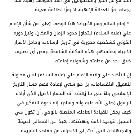
المدافع عن الحق والمظلومين في أشد المواقف رهبة، مما
يجعله رمزًا للعدالة الإلهية، لا رمزًا لطائفة معينة.
* إمام العالم وسر الأنبياء؟ هذا الوصف يُعلي من شأن الإمام
علي (عليه السلام) ليتجاوز حدود الزمان والمكان، ويُبرز دوره
الكوني كشخصية محورية في تاريخ الرسالات، وحامل لأسرار
الأنبياء وحكمتهم. هذه المكانة الشامخة ترفض أي تصنيف
ضيق يحد من عظمته وشمولية إمامته.
إن التأكيد على ولاية الإمام علي (عليه السلام) ليس محاولة
لتعميق الانقسامات، بل هو سعي لإعادة فهم مسار التاريخ
الإسلامي بناءً على ما يُعتقد أنه المسار الأصيل الذي أراده
الرسول (صلى الله عليه وآله وسلم). إنه دعوة للتفكير في
كيف يمكن للقيادة العادلة، المتصلة بالوحي، أن تكون هي
السبيل لتوحيد الأمة ونهضتها، بعيدًا عن المصالح الضيقة
والاجتهادات التي أدت إلى الانحراف عن مقاصد الشريعة.