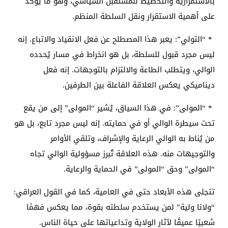
بالاستمرارية والتخطيط للمستقبل السياسي، وهو ما يؤكد
على أهمية الاستقرار ونقل السلطة المنظم.
* “التولي”: يعبر هذا المصطلح عن فعل الانقياد والاتباع. إنه
ليس مجرد قبول للسلطة، بل هو انخراط في مسار يُحدده
الوالي، ويتطلب الطاعة والالتزام بالتوجهات. إنه فعل
ديناميكي يعكس العلاقة الفاعلة بين الطرفين.
* “المولى”: في هذا السياق، يُشير “المولى” إلى من يقع
تحت سيطرة الوالي أو في حمايته. إنه ليس مجرد تابع، بل هو
من يُناط به الوالي الرعاية والإشراف، وتلقي الأوامر
والتوجيهات منه. هذه العلاقة تُبرز مسؤولية الوالي تجاه
“المولى” وحق “المولى” في الحماية والرعاية.
تتجلى هذه الأبعاد حتى في العامية، كما في القول العراقي:
“ولانا ولية” لمن يستخدم سلطته بقوة، مما يعكس فهمًا
شعبيًا عميقًا لآثار الولاية وتداعياتها على حياة الناس.