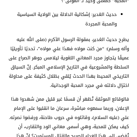
“المحبة” كمعنى وحيد لـ”المولى”؟
حديث الغدير: إشكالية الدلالة بين الولاية السياسية
والمحبة المجردة
يطرح حديث الغدير، بمقولة الرسول الأكرم (صلى الله عليه
وآله وسلم): “من كنت مولاه فهذا علي مولاه”، تحديًا تأويليًا
عميقًا يتجاوز مجرد المعاني اللغوية ليلامس جوهر الصراع على
السلطة والمشروعية في التاريخ الإسلامي المبكر. إنّ السياق
التاريخي المحيط بهذا الحدث يُلقي بظلال كثيفة على محاولة
اختزال دلالته في مجرد المحبة الوجدانية.
فالوقائع الموثقة تُظهر أن قسمًا غير قليل ممن شهدوا هذا
الإعلان، وربما سمعوه مباشرة، سرعان ما انقلبوا على الإمام
علي (عليه السلام)، وقاتلوه في حروب طاحنة، ورفضوا نصرته.
كيف يمكن للمحبة، وهي أسمى معاني الود والتقارب، أن
تُفضي إلى هذا العداء الصريح والقتال المستميت؟ إنّ هذا