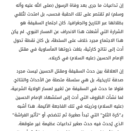
إن تداعيات ما جرى بعد وفاة الرسول (صلى الله عليه وآله
وسلم) لم تقتصر على تلك الحقبة فحسب، بل امتدت لتُلقي
بظلالها عبر التاريخ والجغرافيا. كان اجتماع السقيفة هو
الشرارة التي أشعلت هذا الانحراف عن المسار النبوي. لم يكن
هذا الاجتماع مجرد خلاف على السلطة، بل كان نقطة تحول
أدت إلى نتائج كارثية، بلغت ذروتها المأساوية في مقتل
الإمام الحسين (عليه السلام) في كربلاء.
إن العلاقة بين حدث السقيفة ومقتل الحسين ليست مجرد
صدفة تاريخية، بل هي سلسلة متصلة من الأحداث والنتائج.
فلولا ما حدث في السقيفة من تغيير لمسار الولاية الشرعية،
لما نشأت الظروف التي أدت إلى استشهاد الإمام الحسين
(عليه السلام) وذريته في تلك الفاجعة الأليمة. هذا أشبه
بـ”كرة الثلج” التي تبدأ صغيرة ثم تتضخم، أو “تأثير الفراشة”
الذي يُحدث فيه حدث صغير تداعيات عظيمة غير متوقعة.