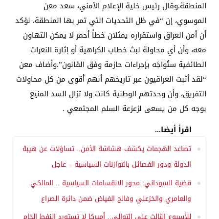
المنطقة.وقال رئيس خلية الإعلام الأمني، سعد معن
الموسوي، إن “في ظل التحديات التي تمر بها المنطقة، نؤكد
أن أمن العراق واستقراره يمثلان خطاً أحمر لا يمكن التهاون
معه، وأن أي محاولة لبث خطاب الكراهية أو إثارة النعرات
الطائفية ستُواجَه بإجراءات حازمة وفق القانون”.وأضاف معن
“لقد أثبت العراقيون عبر تاريخهم أنهم أقوى من كل محاولات
التفريق، وأن وحدتهم الوطنية كانت ولا تزال السد المنيع
بوجه كل من يسعى لزعزعة السلم المجتمعي .
اقرأ أيضا...
تصاعد الهجمات يكشف هشاشة الأمن.. تساؤلات عن هيبة
الدولة ودور الفصائل بالتوازنات السياسية – عاجل
قضية السوداني: محور الانقسامات السياسية .. المالكي
والعامري والخزعلي وفالح الفياض ضمن دائرة الصراع
للأسبوع الثالث على التوالي.. أميركا لا تستورد النفط الخام