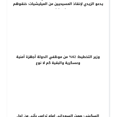
يدعو الزيدي لإنقاذ المسيحيين من الميليشيات: خنقوهم
في نينوى
وزير التخطيط: 62% من موظفي الدولة أجهزة أمنية
وعسكرية والبقية كم لا نوع
السكيني: صمت السوداني امام ترامب يأتي من اجل