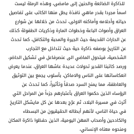
للذاكرة الضائعة والحنين إلى مامضى، وهذه الرملة ليست
اسماً مجردا بقدر ماهي نافذة يطل منها الكاتب على تفاصيل
حياته وأحلامه وأماكنه الاولى، تحدث من خلالها عن شوارع
العراق وأصوات الباعة وخطوات المارة وذكريات الطفولة كذلك
عن الحارات القديمة حيث الجيرة والمحبة والتكافل، كما تحدث
عن التاريخ بوصفه ذاكرة حية حيث تتداخل مع التجارب
الشخصية، فيتحول الماضي الى عنصرفاعل في تشكيل الحاضر،
ورصد كاتبنا القدير تحولات عديدة عاشها العراق، عندما يعرض
انعكاساتها على الناس والاماكن، بأسلوب يجمع بين التوثيق
والعاطفة، مما يمنح السرد صدقاً وتأثيراً، كما تحدث عن
الرؤساء الذين حكموا العراق بأعتبارهم جزءاً من المراحل التي
أثرت في مسيرة البلاد، ثم عرّج بعدها عن كل مايشكل التاريخ
في حياة الناس، لأنهم أبطاله الحقيقيون من البسطاء
والكادحين وأصحاب المهن اليومية، الذين حفظوا ذاكرة المكان
ومنحوه معناه الإنساني،