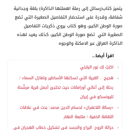
يتميز كتاب(رسائل إلى رملة اهملتها الذاكرة) بلغة وجدانية
شفافة، وقدرة على استحضار التفاصيل الصغيرة التي تضع
صورة الوطن الكبير، وهو كتاب يروي ذكريات التفاصيل
الصغيرة التي تضع صورة الوطن الكبير، كذلك يعيد لهذه
الذاكرة العراق عبر الامكنة والوجوه
اقرأ أيضا...
اكتبُ لك نور البابلي
هجيج… القرية التي تسكنها الأساطير وتغازل السماء /
رحلة إلى أعالي أورامانات حيث تختبئ أجمل قرية مرشّحة
لليونسكو في إيران
«رسالة اللاغفران» لحسام الدين محمد: بحث في علاقات
الثقافة الخفية / متابعة النهار
حراثة الروح: اليراع والجسد في تشكيل خطاب الهجران في