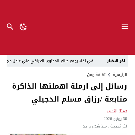
اخر الاخبار
في لقاء يجمع صانع المحتوى العراقي علي عادل مع الدبلوماسي الأمريكي السابق جوي هود (Joey Hood)، السفير الأمريكي السابق لدى تونس،
العراق: لا تهديد على الحدود مع سوريا وتحركات القوات ا
الرئيسية
ثقافة وفن
رسائل إلى ارملة اهملتها الذاكرة
بينهم ضابطان.. توقيف أربعة منتسبين بشرطة النجف بت
متابعة /رزاق مسلم الدجيلي
نفوق جماعي”.. تحذير من كارثة بيئية تهدد أهوار الجنوب
الإطاحة بمتهم وفق المادة 4 إرهاب بعد استدراجه من خارج العراق
هيئة التحرير
30 يونيو 2026
لن ننتظر الموازنات.. وزير الصحة يمنح أولوية العقود للشر
آخر تحديث :
منذ شهر واحد
العلاج بعد المرض مكلف”..رئيس الوزراء لديوان الرقابة المال