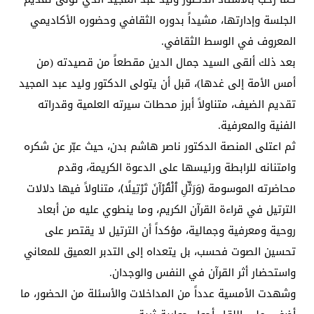
الجلسة وإدارتها، مشيداً بدوره الثقافي وحضوره الأكاديمي
المعروف في الوسط الثقافي.
بعد ذلك ألقى السيد جمال الدين مقطعاً من قصيدته (من
أمس الأمة إلى غدها)، قبل أن يتولى الدكتور وليد عبد المجيد
تقديم الضيف، متناولاً أبرز محطات سيرته العلمية وقدراته
الفنية والمعرفية.
ثم اعتلى المنصة الدكتور ناصر هاشم بدن، حيث عبّر عن شكره
وامتنانه للرابطة ورئيسها على الدعوة الكريمة، وقدم
محاضرته الموسومة ﴿وَرَتِّلِ ٱلْقُرْآنَ تَرْتِيلًا﴾، متناولاً فيها دلالات
الترتيل في قراءة القرآن الكريم، وما ينطوي عليه من أبعاد
روحية ومعرفية وجمالية، مؤكداً أن الترتيل لا يقتصر على
تحسين الصوت فحسب، بل يتعداه إلى التدبر العميق للمعاني
واستحضار أثر القرآن في النفس والوجدان.
وشهدت الأمسية عدداً من المداخلات والأسئلة من الحضور، ما