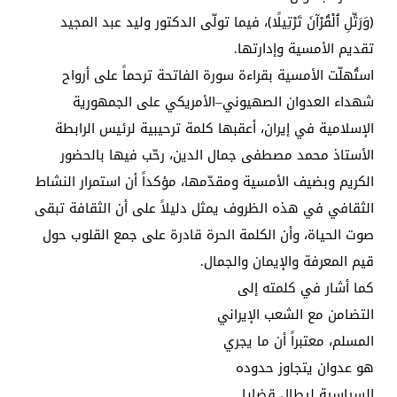
﴿وَرَتِّلِ ٱلْقُرْآنَ تَرْتِيلًا﴾، فيما تولّى الدكتور وليد عبد المجيد
تقديم الأمسية وإدارتها.
استُهلّت الأمسية بقراءة سورة الفاتحة ترحماً على أرواح
شهداء العدوان الصهيوني–الأمريكي على الجمهورية
الإسلامية في إيران، أعقبها كلمة ترحيبية لرئيس الرابطة
الأستاذ محمد مصطفى جمال الدين، رحّب فيها بالحضور
الكريم وبضيف الأمسية ومقدّمها، مؤكداً أن استمرار النشاط
الثقافي في هذه الظروف يمثل دليلاً على أن الثقافة تبقى
صوت الحياة، وأن الكلمة الحرة قادرة على جمع القلوب حول
قيم المعرفة والإيمان والجمال.
كما أشار في كلمته إلى
التضامن مع الشعب الإيراني
المسلم، معتبراً أن ما يجري
هو عدوان يتجاوز حدوده
السياسية ليطال قضايا