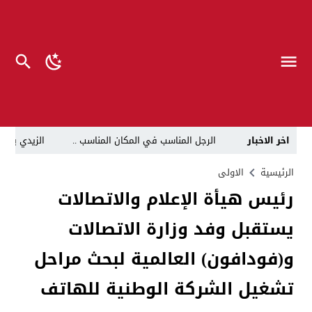
اخر الاخبار
الرجل المناسب في المكان المناسب ..
الزيدي يكلّ
قراءة نقدية في مرثية الوصل للكاتب عباس الزركاني….. د
الرئيسية
الاولى
رئيس هيأة الإعلام والاتصالات
تحت عنوان “أقلام للمأجورين وسقوط في فخ الإفلاس الإع
يستقبل وفد وزارة الاتصالات
في لقاء يجمع صانع المحتوى العراقي علي عادل مع الدبلوماسي الأمريكي السابق جوي هود (Joey Hood)، السفير الأمريكي السابق لدى تونس،
العراق: لا تهديد على الحدود مع سوريا وتحركات القوات ا
و(فودافون) العالمية لبحث مراحل
بينهم ضابطان.. توقيف أربعة منتسبين بشرطة النجف بت
تشغيل الشركة الوطنية للهاتف
نفوق جماعي”.. تحذير من كارثة بيئية تهدد أهوار الجنوب